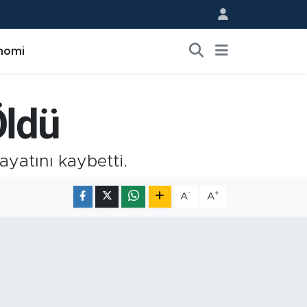
nomi
Öldü
ayatını kaybetti.
-
+
A
A