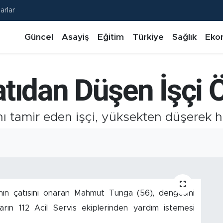
arlar
Güncel
Asayiş
Eğitim
Türkiye
Sağlık
Eko
tıdan Düşen İşçi 
nı tamir eden işçi, yüksekten düşerek h
anın çatısını onaran Mahmut Tunga (56), dengesini
rın 112 Acil Servis ekiplerinden yardım istemesi