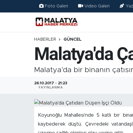
Foto Galeri
Video Galeri
Yaz
Elazığ
Eğitim
HABERLER
GÜNCEL
Malatya'da Ça
Türkiye
Sağlık
Malatya'da bir binanın çatısı
Ekonomi
26.10.2017 - 21:23
YAYINLANMA
Güncel
Kültür
Koyunoğlu Mahallesi'nde 5 katlı bir bin
kaybederek düştü. Çevredeki vatandaşla
Teknoloji
üzerine sağlık ekipleri olay yerine gitti.