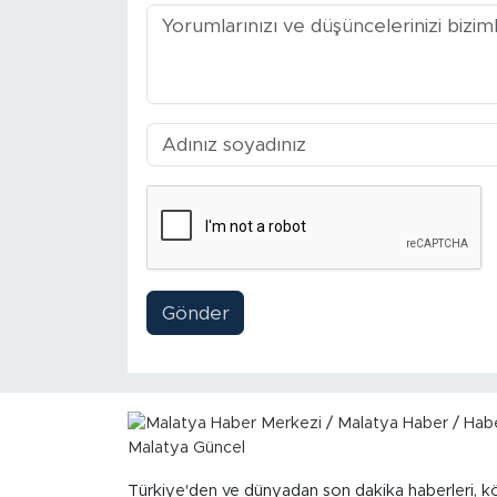
Arguvan
Battalgazi
Darende
Doğanşehir
Hekimhan
Gönder
Kale
Pütürge
Magazin
Türkiye'den ve dünyadan son dakika haberleri, k