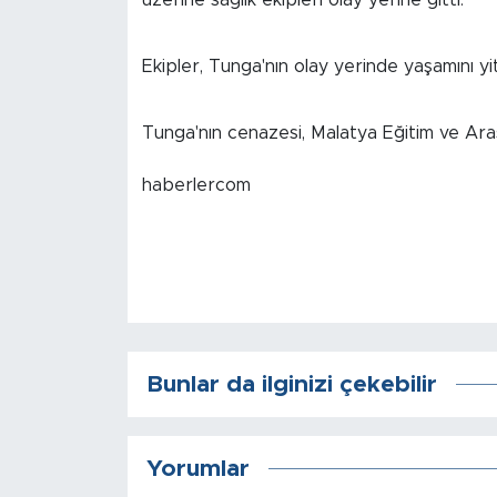
İş İlanları
Ekipler, Tunga'nın olay yerinde yaşamını yiti
Dünya
Tunga'nın cenazesi, Malatya Eğitim ve Araş
Spor
haberlercom
Yazıhan
Kuluncak
Yeşilyurt
Akçadağ
Bunlar da ilginizi çekebilir
Doğanyol
Yorumlar
Arapgir