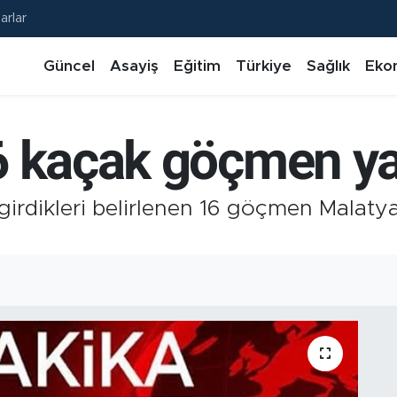
arlar
Güncel
Asayiş
Eğitim
Türkiye
Sağlık
Eko
6 kaçak göçmen ya
e girdikleri belirlenen 16 göçmen Malat