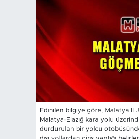
İş İlanları
Dünya
Spor
Yazıhan
Kuluncak
Yeşilyurt
Akçadağ
Edinilen bilgiye göre, Malatya İl
Malatya-Elazığ kara yolu üzerinde
Doğanyol
durdurulan bir yolcu otobüsünde
Arapgir
dışı yollardan giriş yaptığı belirl