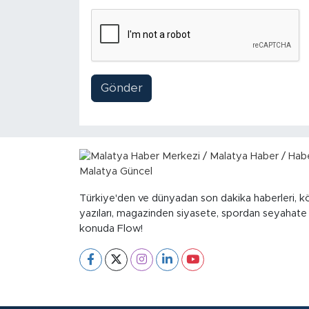
Sinema
Asayiş
Siyaset
Gönder
Adıyaman
Türkiye'den ve dünyadan son dakika haberleri, k
yazıları, magazinden siyasete, spordan seyahate
konuda Flow!