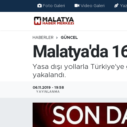
Foto Galeri
Video Galeri
Yaz
Elazığ
Eğitim
HABERLER
GÜNCEL
Malatya'da 1
Türkiye
Sağlık
Yasa dışı yollarla Türkiye'y
yakalandı.
Ekonomi
06.11.2019 - 19:58
YAYINLANMA
Güncel
Kültür
Teknoloji