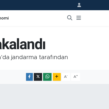
nomi
kalandı
ya’da jandarma tarafından
-
+
A
A