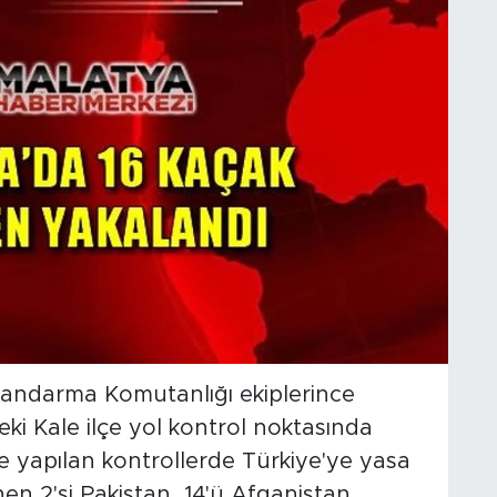
 Jandarma Komutanlığı ekiplerince
ki Kale ilçe yol kontrol noktasında
 yapılan kontrollerde Türkiye'ye yasa
enen 2'si Pakistan, 14'ü Afganistan