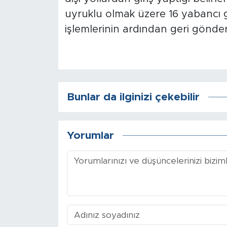
uyruklu olmak üzere 16 yabancı
Arguvan
işlemlerinin ardından geri gönd
Battalgazi
Darende
Bunlar da ilginizi çekebilir
Doğanşehir
Hekimhan
Yorumlar
Kale
Pütürge
Magazin