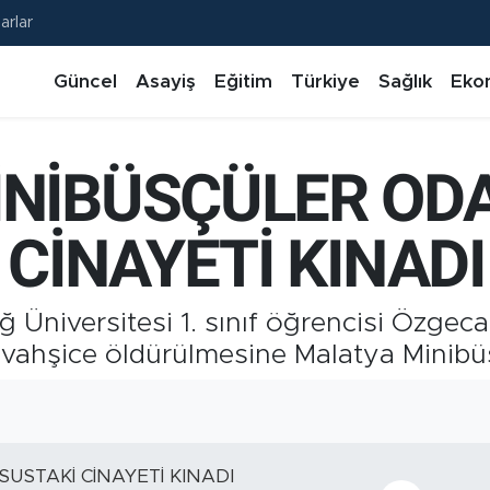
arlar
Güncel
Asayiş
Eğitim
Türkiye
Sağlık
Eko
NİBÜSÇÜLER ODA
 CİNAYETİ KINADI
ğ Üniversitesi 1. sınıf öğrencisi Özgec
 vahşice öldürülmesine Malatya Minib