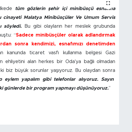
ülkede
tüm gözlerin şehir içi minibüsçü esnafına
 bu cinayeti Malatya Minibüsçüler Ve Umum Servis
ı söyledi.
Bu gibi olayların her meslek grubunda
nuştu: “
Sadece minibüsçüler olarak adlandırmak
rdan sonra kendimizi, esnafımızı denetimden
 kanunda ticaret vasfı kullanma belgesi Gazi
an ehliyetini alan herkes bir Oda'ya bağlı olmadan
r ki biz büyük sorunlar yaşıyoruz. Bu olaydan sonra
ıp eylem yapalım gibi telefonlar alıyoruz. Sayın
eki günlerde bir program yapmayı düşünüyoruz.
’’