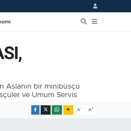
nomi
SI,
an Aslanın bir minibüsçü
üsçüler ve Umum Servis
-
+
A
A