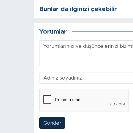
Bunlar da ilginizi çekebilir
Arguvan
Battalgazi
Yorumlar
Darende
Doğanşehir
Hekimhan
Kale
Pütürge
Magazin
Gönder