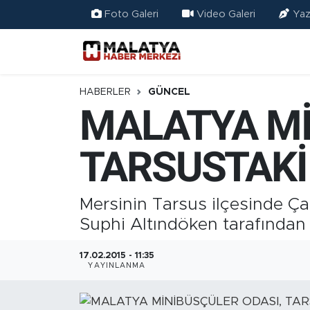
Foto Galeri
Video Galeri
Yaz
Elazığ
Eğitim
HABERLER
GÜNCEL
MALATYA Mİ
Türkiye
TARSUSTAKİ
Sağlık
Ekonomi
Mersinin Tarsus ilçesinde Ça
Suphi Altındöken tarafından
Güncel
17.02.2015 - 11:35
Kültür
YAYINLANMA
Teknoloji