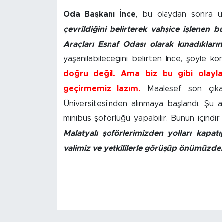
Oda Başkanı İnce
, bu olaydan sonra 
İş İlanları
çevrildiğini belirterek vahşice işlenen
Dünya
Araçları Esnaf Odası olarak kınadıkların
yaşanılabileceğini belirten İnce, şöyle ko
Spor
doğru değil. Ama biz bu gibi olayla
geçirmemiz lazım.
Maalesef son çıkan
Yazıhan
Üniversitesi’nden alınmaya başlandı. Şu 
minibüs şoförlüğü yapabilir. Bunun içindi
Kuluncak
Malatyalı şoförlerimizden yolları kapat
Yeşilyurt
valimiz ve yetkililerle görüşüp önümüzd
Akçadağ
Doğanyol
Arapgir