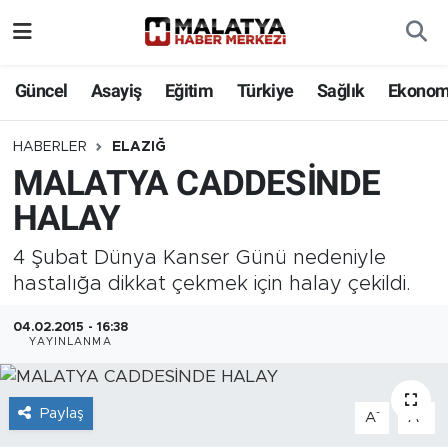
Elazığ
Güncel
Asayiş
Eğitim
Türkiye
Sağlık
Ekonom
Eğitim
HABERLER
ELAZIĞ
MALATYA CADDESİNDE
Türkiye
HALAY
Sağlık
4 Şubat Dünya Kanser Günü nedeniyle
Ekonomi
hastalığa dikkat çekmek için halay çekildi.
04.02.2015 - 16:38
Güncel
YAYINLANMA
Kültür
Paylaş
-
+
A
A
Teknoloji