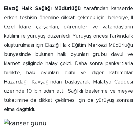
Elazığ Halk Sağlığı Müdürlüğü
tarafından kanserde
İş İlanları
erken teşhisin önemine dikkat çekmek için, belediye, İl
Dünya
Özel İdare çalışanları, öğrenciler ve vatandaşların
katılımı ile yürüyüş düzenledi. Yürüyüş öncesi farkındalık
Spor
oluşturulması için Elazığ Halk Eğitim Merkezi Müdürlüğü
bünyesinde bulunan halk oyunları grubu davul ve
Yazıhan
klarnet eşliğinde halay çekti. Daha sonra pankartlarla
birlikte, halk oyunları ekibi ve diğer katılımcılar
Kuluncak
Hazardağlı Kavşağı’ndan başlayarak Malatya Caddesi
Yeşilyurt
üzerinde 10 bin adım attı. Sağlıklı beslenme ve meyve
tüketimine de dikkat çekilmesi için de yürüyüş sonrası
Akçadağ
elma dağıtıldı.
Doğanyol
Arapgir