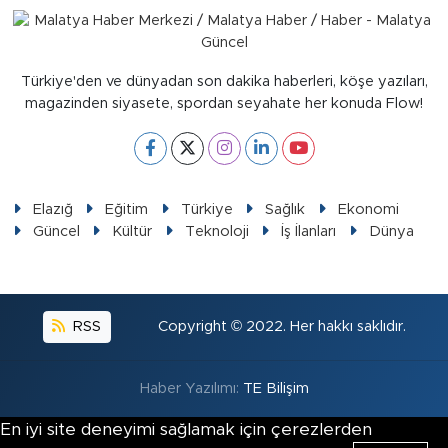
Türkiye'den ve dünyadan son dakika haberleri, köşe yazıları,
magazinden siyasete, spordan seyahate her konuda Flow!
Elazığ
Eğitim
Türkiye
Sağlık
Ekonomi
Güncel
Kültür
Teknoloji
İş İlanları
Dünya
RSS
Copyright © 2022. Her hakkı saklıdır.
Haber Yazılımı:
TE Bilişim
En iyi site deneyimi sağlamak için çerezlerden