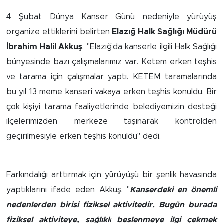
4 Şubat Dünya Kanser Günü nedeniyle yürüyüş
Arguvan
organize ettiklerini belirten
Elazığ Halk Sağlığı Müdürü
İbrahim Halil Akkuş
, "Elazığ’da kanserle ilgili Halk Sağlığı
Battalgazi
bünyesinde bazı çalışmalarımız var. Ketem erken teşhis
Darende
ve tarama için çalışmalar yaptı. KETEM taramalarında
bu yıl 13 meme kanseri vakaya erken teşhis konuldu. Bir
Doğanşehir
çok kişiyi tarama faaliyetlerinde belediyemizin desteği
ilçelerimizden merkeze taşınarak kontrolden
Hekimhan
geçirilmesiyle erken teşhis konuldu" dedi.
Kale
Farkındalığı arttırmak için yürüyüşü bir şenlik havasında
Pütürge
yaptıklarını ifade eden Akkuş, "
Kanserdeki en önemli
Magazin
nedenlerden birisi fiziksel aktivitedir. Bugün burada
fiziksel aktiviteye, sağlıklı beslenmeye ilgi çekmek