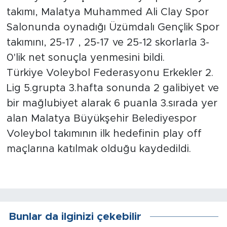
takımı, Malatya Muhammed Ali Clay Spor
Arguvan
Salonunda oynadığı Üzümdalı Gençlik Spor
takımını, 25-17 , 25-17 ve 25-12 skorlarla 3-
Battalgazi
0'lik net sonuçla yenmesini bildi.
Türkiye Voleybol Federasyonu Erkekler 2.
Darende
Lig 5.grupta 3.hafta sonunda 2 galibiyet ve
Doğanşehir
bir mağlubiyet alarak 6 puanla 3.sırada yer
alan Malatya Büyükşehir Belediyespor
Hekimhan
Voleybol takımının ilk hedefinin play off
maçlarına katılmak olduğu kaydedildi.
Kale
Pütürge
Magazin
Bunlar da ilginizi çekebilir