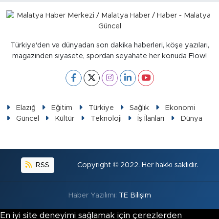
Türkiye'den ve dünyadan son dakika haberleri, köşe yazıları,
magazinden siyasete, spordan seyahate her konuda Flow!
Elazığ
Eğitim
Türkiye
Sağlık
Ekonomi
Güncel
Kültür
Teknoloji
İş İlanları
Dünya
RSS
Copyright © 2022. Her hakkı saklıdır.
Haber Yazılımı:
TE Bilişim
En iyi site deneyimi sağlamak için çerezlerden