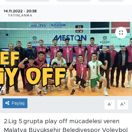
İş İlanları
14.11.2022 - 20:38
YAYINLANMA
Dünya
Spor
Yazıhan
Kuluncak
Yeşilyurt
Akçadağ
Paylaş
-
+
A
A
Doğanyol
2.Lig 5.grupta play off mücadelesi veren
Malatya Büyükşehir Belediyespor Voleybol
Arapgir