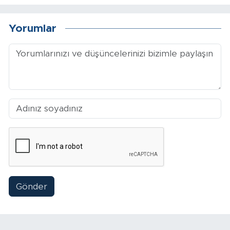
Sinema
Yorumlar
Asayiş
Siyaset
Adıyaman
Gönder