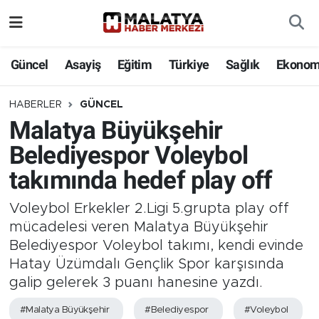
Elazığ
Güncel
Asayiş
Eğitim
Türkiye
Sağlık
Ekonom
Eğitim
HABERLER
GÜNCEL
Malatya Büyükşehir
Türkiye
Belediyespor Voleybol
Sağlık
takımında hedef play off
Ekonomi
Voleybol Erkekler 2.Ligi 5.grupta play off
mücadelesi veren Malatya Büyükşehir
Güncel
Belediyespor Voleybol takımı, kendi evinde
Hatay Üzümdalı Gençlik Spor karşısında
Kültür
galip gelerek 3 puanı hanesine yazdı.
Teknoloji
#Malatya Büyükşehir
#Belediyespor
#Voleybol