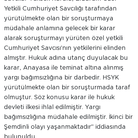
Yetkili Cumhuriyet Savcılığı tarafından
Arguvan
yürütülmekte olan bir soruşturmaya
müdahale anlamına gelecek bir karar
Battalgazi
alarak soruşturmayı yürüten özel yetkili
Darende
Cumhuriyet Savcısı'nın yetkilerini elinden
almıştır. Hukuk adına utanç duyulacak bu
Doğanşehir
karar, Anayasa ile teminat altına alınmış
yargı bağımsızlığına bir darbedir. HSYK
Hekimhan
yürütülmekte olan bir soruşturmada taraf
Kale
olmuştur. Söz konusu karar ile hukuk
devleti ilkesi ihlal edilmiştir. Yargı
Pütürge
bağımsızlığına müdahale edilmiştir. İkinci bir
Magazin
Şemdinli olayı yaşanmaktadır" iddiasında
bulunuldu.