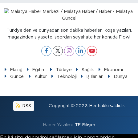
Türkiye'den ve dünyadan son dakika haberleri, köşe yazıları,
magazinden siyasete, spordan seyahate her konuda Flow!
Elazığ
Eğitim
Türkiye
Sağlık
Ekonomi
Güncel
Kültür
Teknoloji
İş İlanları
Dünya
RSS
Copyright © 2022. Her hakkı saklıdır.
Haber Yazılımı:
TE Bilişim
En iyi site deneyimi sağlamak için çerezlerden