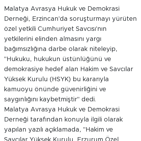
Malatya Avrasya Hukuk ve Demokrasi
İş İlanları
Derneği, Erzincan'da soruşturmayı yürüten
Dünya
özel yetkili Cumhuriyet Savcısı'nın
yetkilerini elinden almasını yargı
Spor
bağımsızlığına darbe olarak niteleyip,
"Hukuku, hukukun üstünlüğünü ve
Yazıhan
demokrasiye hedef alan Hakim ve Savcılar
Kuluncak
Yüksek Kurulu (HSYK) bu kararıyla
kamuoyu önünde güvenirliğini ve
Yeşilyurt
saygınlığını kaybetmiştir" dedi.
Akçadağ
Malatya Avrasya Hukuk ve Demokrasi
Derneği tarafından konuyla ilgili olarak
Doğanyol
yapılan yazılı açıklamada, "Hakim ve
Savcılar Yüksek Kurulu, Erzurum Özel
Arapgir