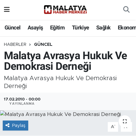
Elazığ
Güncel
Asayiş
Eğitim
Türkiye
Sağlık
Ekonom
Eğitim
HABERLER
GÜNCEL
Malatya Avrasya Hukuk Ve
Türkiye
Demokrasi Derneği
Sağlık
Malatya Avrasya Hukuk Ve Demokrasi
Ekonomi
Derneği
17.02.2010 - 00:00
Güncel
YAYINLANMA
Kültür
Paylaş
-
+
A
A
Teknoloji