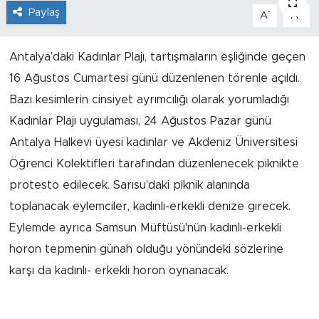
Paylaş
-
+
A
A
İş İlanları
Antalya’daki Kadınlar Plajı, tartışmaların eşliğinde geçen
Dünya
16 Ağustos Cumartesi günü düzenlenen törenle açıldı.
Spor
Bazı kesimlerin cinsiyet ayrımcılığı olarak yorumladığı
Kadınlar Plajı uygulaması, 24 Ağustos Pazar günü
Yazıhan
Antalya Halkevi üyesi kadınlar ve Akdeniz Üniversitesi
Öğrenci Kolektifleri tarafından düzenlenecek piknikte
Kuluncak
protesto edilecek. Sarısu'daki piknik alanında
toplanacak eylemciler, kadınlı-erkekli denize girecek.
Yeşilyurt
Eylemde ayrıca Samsun Müftüsü'nün kadınlı-erkekli
Akçadağ
horon tepmenin günah olduğu yönündeki sözlerine
karşı da kadınlı- erkekli horon oynanacak.
Doğanyol
Arapgir