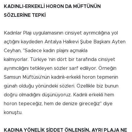
KADINLI-ERKEKLİ HORON DA MÜFTÜNÜN
Arguvan
SÖZLERİNE TEPKİ
Battalgazi
Kadınlar Plajı uygulamasının cinsiyet ayrımcılığına yol
açtığını kaydeden Antalya Halkevi Şube Başkanı Ayten
Darende
Ceyhan, "Sadece kadın plajını açmakla
Doğanşehir
kalmıyorlar. Türkiye 'nin dört bir tarafında cinsiyet
ayrımcılığını tetikleyen sözler sarf ediliyor. Örneğin
Hekimhan
Samsun Müftüsü'nün kadınlı-erkekli horon tepmenin
günah olduğu yönündeki sözleri. Özellikle biz bunun
Kale
doğru olmadığını düşünüyoruz. Kadınlı erkekli hem
horon tepeceğiz, hem de denize gireceğiz" diye
Pütürge
konuştu.
Magazin
KADINA YÖNELİK ŞİDDET ÖNLENSİN, AYRI PLAJA NE