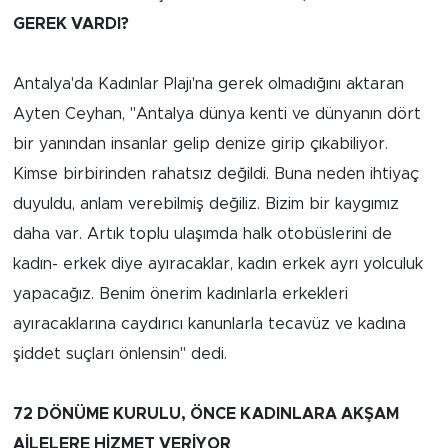
Sinema
GEREK VARDI?
Asayiş
Antalya'da Kadınlar Plajı'na gerek olmadığını aktaran
Siyaset
Ayten Ceyhan, "Antalya dünya kenti ve dünyanın dört
bir yanından insanlar gelip denize girip çıkabiliyor.
Adıyaman
Kimse birbirinden rahatsız değildi. Buna neden ihtiyaç
duyuldu, anlam verebilmiş değiliz. Bizim bir kaygımız
daha var. Artık toplu ulaşımda halk otobüslerini de
kadın- erkek diye ayıracaklar, kadın erkek ayrı yolculuk
yapacağız. Benim önerim kadınlarla erkekleri
ayıracaklarına caydırıcı kanunlarla tecavüz ve kadına
şiddet suçları önlensin" dedi.
72 DÖNÜME KURULU, ÖNCE KADINLARA AKŞAM
AİLELERE HİZMET VERİYOR