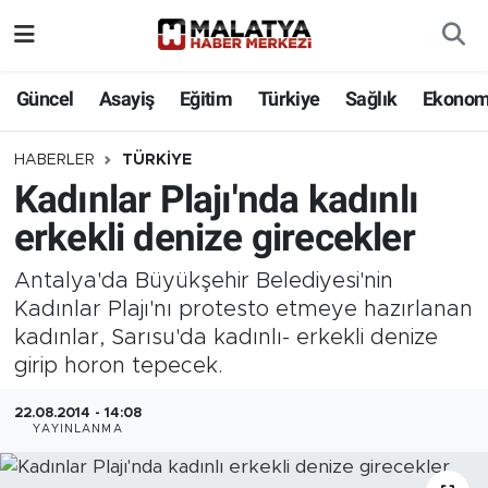
Elazığ
Güncel
Asayiş
Eğitim
Türkiye
Sağlık
Ekonom
Eğitim
HABERLER
TÜRKIYE
Kadınlar Plajı'nda kadınlı
Türkiye
erkekli denize girecekler
Sağlık
Antalya'da Büyükşehir Belediyesi'nin
Ekonomi
Kadınlar Plajı'nı protesto etmeye hazırlanan
kadınlar, Sarısu'da kadınlı- erkekli denize
Güncel
girip horon tepecek.
22.08.2014 - 14:08
Kültür
YAYINLANMA
Teknoloji