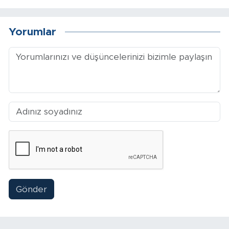
Arguvan
Yorumlar
Battalgazi
Darende
Doğanşehir
Hekimhan
Kale
Pütürge
Gönder
Magazin