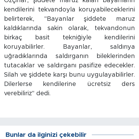
Özçınar, şiddete maruz kalan bayanların
kendilerini tekvandoyla koruyabileceklerini
İş İlanları
belirterek, "Bayanlar şiddete maruz
Dünya
kaldıklarında sakin olarak, tekvandonun
birkaç basit tekniğiyle kendilerini
Spor
koruyabilirler. Bayanlar, saldırıya
uğradıklarında saldırganın bileklerinden
Yazıhan
tutacaklar ve saldırganı pasifize edecekler.
Silah ve şiddete karşı bunu uygulayabilirler.
Kuluncak
Dilerlerse kendilerine ücretsiz ders
Yeşilyurt
verebiliriz" dedi.
Akçadağ
Doğanyol
Bunlar da ilginizi çekebilir
Arapgir