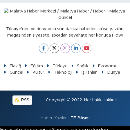
Sinema
Asayiş
Türkiye'den ve dünyadan son dakika haberleri, köşe yazıları,
Siyaset
magazinden siyasete, spordan seyahate her konuda Flow!
Adıyaman
Elazığ
Eğitim
Türkiye
Sağlık
Ekonomi
Güncel
Kültür
Teknoloji
İş İlanları
Dünya
RSS
Copyright © 2022. Her hakkı saklıdır.
Haber Yazılımı:
TE Bilişim
En iyi site deneyimi sağlamak için çerezlerden