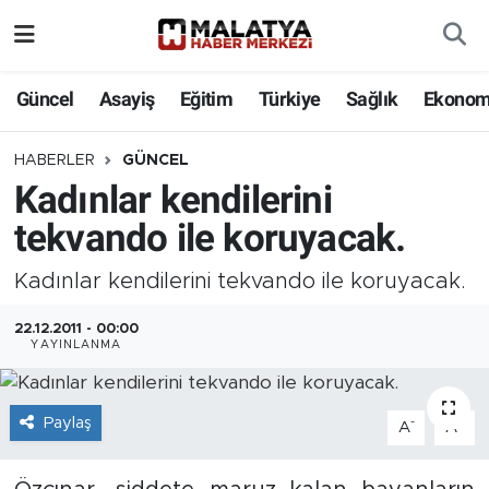
Elazığ
Güncel
Asayiş
Eğitim
Türkiye
Sağlık
Ekonom
Eğitim
HABERLER
GÜNCEL
Kadınlar kendilerini
Türkiye
tekvando ile koruyacak.
Sağlık
Kadınlar kendilerini tekvando ile koruyacak.
Ekonomi
22.12.2011 - 00:00
YAYINLANMA
Güncel
Kültür
Paylaş
-
+
A
A
Teknoloji