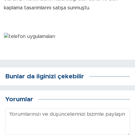
kaplama tasarımlarını satışa sunmuştu.
Arguvan
Battalgazi
Darende
Doğanşehir
Hekimhan
Bunlar da ilginizi çekebilir
Kale
Yorumlar
Pütürge
Magazin