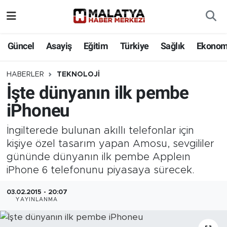
Elazığ
Güncel
Asayiş
Eğitim
Türkiye
Sağlık
Ekonom
Eğitim
HABERLER
TEKNOLOJI
İşte dünyanın ilk pembe
Türkiye
iPhoneu
Sağlık
İngilterede bulunan akıllı telefonlar için
Ekonomi
kişiye özel tasarım yapan Amosu, sevgililer
gününde dünyanın ilk pembe Appleın
Güncel
iPhone 6 telefonunu piyasaya sürecek.
03.02.2015 - 20:07
Kültür
YAYINLANMA
Teknoloji