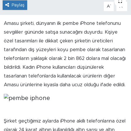
Paylaş
-
+
A
A
İş İlanları
Amasu şirketi, dünyanın ilk pembe iPhone telefonunu
Dünya
sevgililer gününde satışa sunacağını duyurdu. Kişiye
Spor
özel tasarımları ile dikkat çeken şirketin üreticileri
tarafından dış yüzeyleri koyu pembe olarak tasarlanan
Yazıhan
telefonların yaklaşık olarak 2 bin 862 dolara mal olacağı
bildirildi. Kadın iPhone kullanıcıları düşünülerek
Kuluncak
tasarlanan telefonlarda kullanılacak ürünlerin diğer
Amasu ürünlerine kıyasla daha ucuz olduğu ifade edildi.
Yeşilyurt
Akçadağ
Doğanyol
Şirket geçtiğimiz aylarda iPhone akıllı telefonlarına özel
Arapgir
olarak 24 karat altının kullanıldığı altın sarısı ve altın