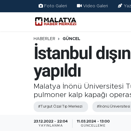
Foto Galeri
Video Galeri
Yaz
Elazığ
Eğitim
HABERLER
GÜNCEL
İstanbul dışı
Türkiye
yapıldı
Sağlık
Ekonomi
Malatya İnönü Üniversitesi T
pulmoner kalp kapağı operas
Güncel
#Turgut Özal Tıp Merkezi
#İnönü Üniversitesi
Kültür
23.12.2022 - 22:04
11.03.2024 - 13:00
Teknoloji
YAYINLANMA
GÜNCELLEME