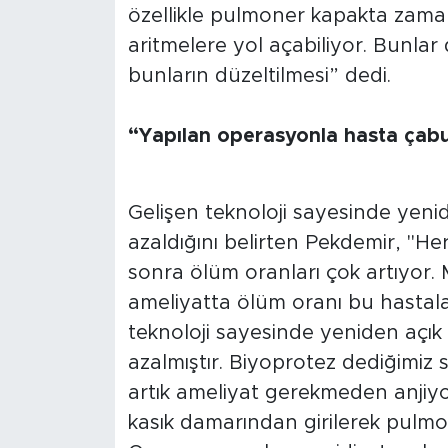
Sinema
özellikle pulmoner kapakta zaman
aritmelere yol açabiliyor. Bunlar 
Asayiş
bunların düzeltilmesi” dedi.
Siyaset
“Yapılan operasyonla hasta çabu
Adıyaman
Gelişen teknoloji sayesinde yeni
azaldığını belirten Pekdemir, "He
sonra ölüm oranları çok artıyor. 
ameliyatta ölüm oranı bu hastala
teknoloji sayesinde yeniden açık
azalmıştır. Biyoprotez dediğimiz s
artık ameliyat gerekmeden anjiyo il
kasık damarından girilerek pulmon