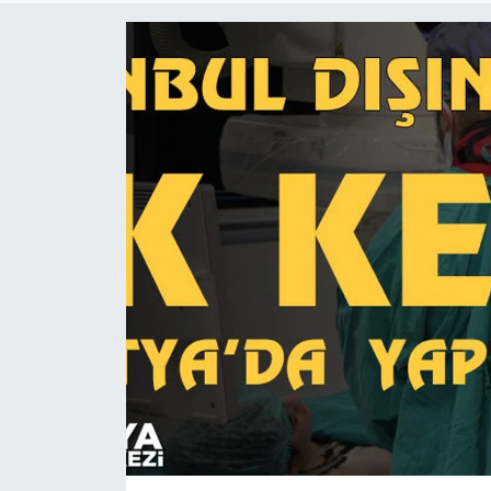
İş İlanları
Dünya
Spor
Yazıhan
Kuluncak
Yeşilyurt
Akçadağ
Doğanyol
Arapgir