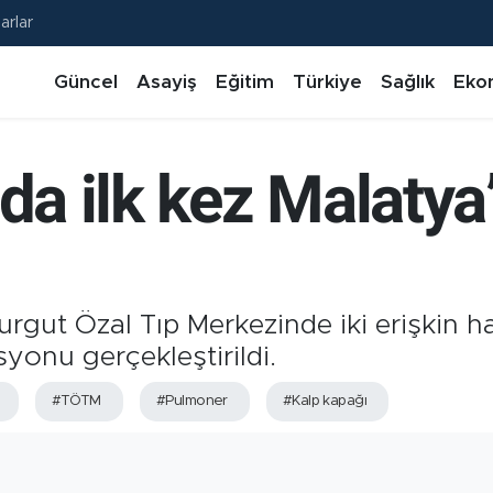
arlar
Güncel
Asayiş
Eğitim
Türkiye
Sağlık
Eko
nda ilk kez Malaty
urgut Özal Tıp Merkezinde iki erişkin 
yonu gerçekleştirildi.
#TÖTM
#Pulmoner
#Kalp kapağı