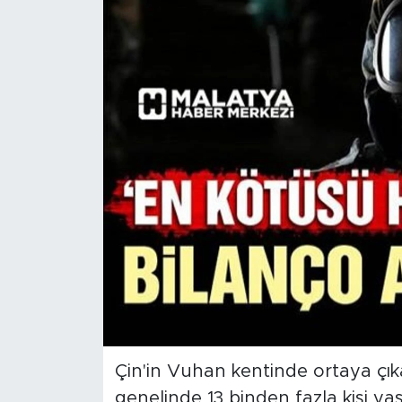
İş İlanları
Dünya
Spor
Yazıhan
Kuluncak
Yeşilyurt
Akçadağ
Doğanyol
Çin'in Vuhan kentinde ortaya çı
genelinde 13 binden fazla kişi yaş
Arapgir