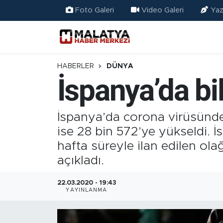
Foto Galeri
Video Galeri
Yaz
Elazığ
Eğitim
HABERLER
DÜNYA
İspanya’da bi
Türkiye
Sağlık
İspanya’da corona virüsünden 
ise 28 bin 572’ye yükseldi.
Ekonomi
hafta süreyle ilan edilen ol
açıkladı.
Güncel
22.03.2020 - 19:43
Kültür
YAYINLANMA
Teknoloji