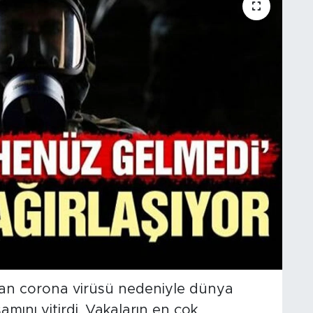
kan corona virüsü nedeniyle dünya
amını yitirdi. Vakaların en çok