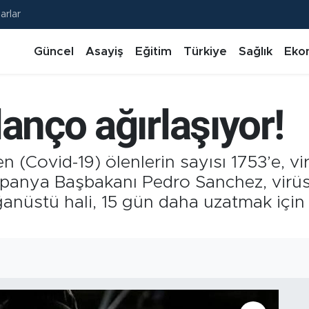
arlar
Güncel
Asayiş
Eğitim
Türkiye
Sağlık
Eko
lanço ağırlaşıyor!
(Covid-19) ölenlerin sayısı 1753’e, virü
 İspanya Başbakanı Pedro Sanchez, virü
ağanüstü hali, 15 gün daha uzatmak için