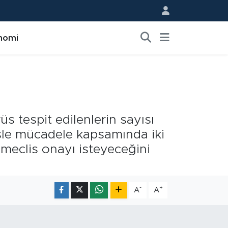
nomi
s tespit edilenlerin sayısı
sle mücadele kapsamında iki
 meclis onayı isteyeceğini
-
+
A
A