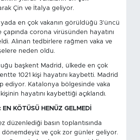
rak Çin ve İtalya geliyor.
dünyada en çok vakanın görüldüğü 3'üncü
e çapında corona virüsünden hayatını
ldi. Alınan tedbirlere rağmen vaka ve
işelere neden oldu.
duğu başkent Madrid, ülkede en çok
tte 1021 kişi hayatını kaybetti. Madrid
kip ediyor. Katalonya bölgesinde vaka
kişinin hayatını kaybettiği açıklandı.
 EN KÖTÜSÜ HENÜZ GELMEDİ
 düzenlediği basın toplantısında
ir dönemdeyiz ve çok zor günler geliyor.