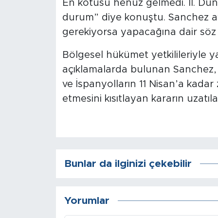
En kötüsü henüz gelmedi. II. Dü
Sinema
durum” diye konuştu. Sanchez a
Asayiş
gerekiyorsa yapacağına dair söz 
Siyaset
Bölgesel hükümet yetkilileriyle 
açıklamalarda bulunan Sanchez, 
Adıyaman
ve İspanyolların 11 Nisan’a kadar 
etmesini kısıtlayan kararın uzatıla
Bunlar da ilginizi çekebilir
Yorumlar