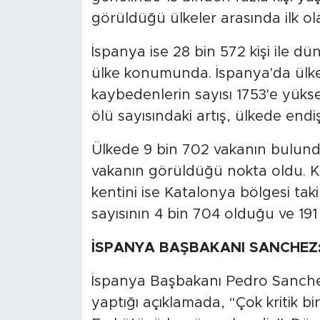
görüldüğü ülkeler arasında ilk ola
Arguvan
İspanya ise 28 bin 572 kişi ile 
Battalgazi
ülke konumunda. İspanya'da ülk
kaybedenlerin sayısı 1753'e yükse
Darende
ölü sayısındaki artış, ülkede end
Doğanşehir
Ülkede 9 bin 702 vakanın bulun
vakanın görüldüğü nokta oldu. Ken
Hekimhan
kentini ise Katalonya bölgesi ta
sayısının 4 bin 704 olduğu ve 191 
Kale
İSPANYA BAŞBAKANI SANCHEZ:
Pütürge
İspanya Başbakanı Pedro Sanchez
Magazin
yaptığı açıklamada, “Çok kritik b