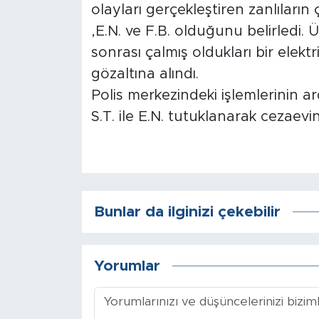
olayları gerçekleştiren zanlıların
,E.N. ve F.B. olduğunu belirledi
Arguvan
sonrası çalmış oldukları bir elektr
Battalgazi
gözaltına alındı.
Polis merkezindeki işlemlerinin 
Darende
S.T. ile E.N. tutuklanarak cezaevi
Doğanşehir
Hekimhan
Bunlar da ilginizi çekebilir
Kale
Pütürge
Yorumlar
Magazin