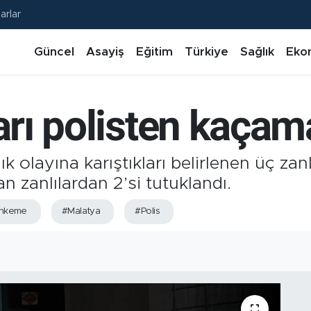
arlar
Güncel
Asayiş
Eğitim
Türkiye
Sağlık
Eko
ları polisten kaçam
k olayına karıştıkları belirlenen üç zanl
 zanlılardan 2’si tutuklandı.
hkeme
#Malatya
#Polis