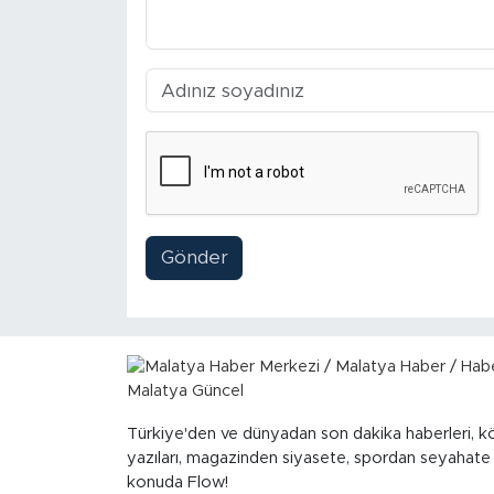
Sinema
Asayiş
Siyaset
Adıyaman
Gönder
Türkiye'den ve dünyadan son dakika haberleri, k
yazıları, magazinden siyasete, spordan seyahate
konuda Flow!