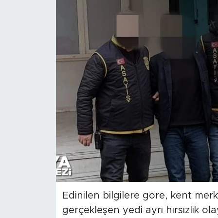
İş İlanları
Dünya
Spor
Yazıhan
Kuluncak
Yeşilyurt
Akçadağ
Doğanyol
Edinilen bilgilere göre, kent me
gerçekleşen yedi ayrı hırsızlık ol
Arapgir