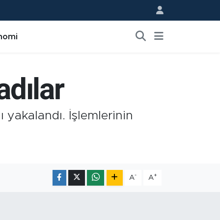
nomi
adılar
ı yakalandı. İşlemlerinin
-
+
A
A