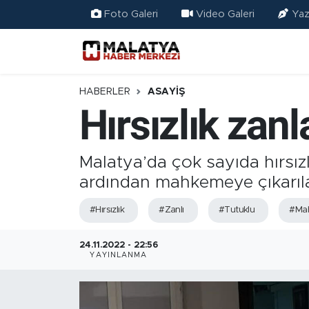
Foto Galeri
Video Galeri
Yaz
Elazığ
Eğitim
HABERLER
ASAYIŞ
Hırsızlık zan
Türkiye
Sağlık
Malatya’da çok sayıda hırsızlı
ardından mahkemeye çıkarılan
Ekonomi
#Hırsızlık
#Zanlı
#Tutuklu
#Ma
Güncel
24.11.2022 - 22:56
YAYINLANMA
Kültür
Teknoloji