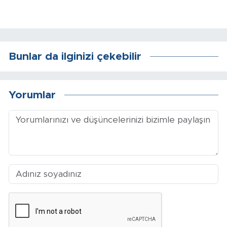
Arguvan
Battalgazi
Bunlar da ilginizi çekebilir
Darende
Yorumlar
Doğanşehir
Hekimhan
Kale
Pütürge
Magazin