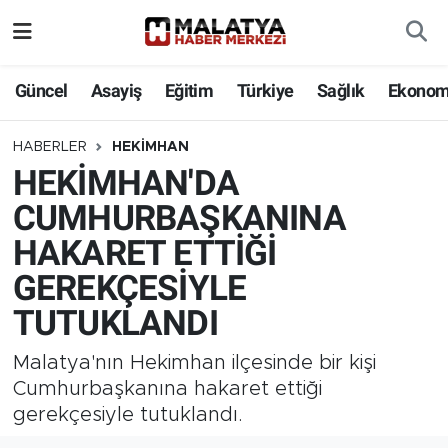
Elazığ
Güncel
Asayiş
Eğitim
Türkiye
Sağlık
Ekonom
Eğitim
HABERLER
HEKIMHAN
HEKİMHAN'DA
Türkiye
CUMHURBAŞKANINA
Sağlık
HAKARET ETTİĞİ
GEREKÇESİYLE
Ekonomi
TUTUKLANDI
Güncel
Malatya'nın Hekimhan ilçesinde bir kişi
Kültür
Cumhurbaşkanına hakaret ettiği
gerekçesiyle tutuklandı.
Teknoloji