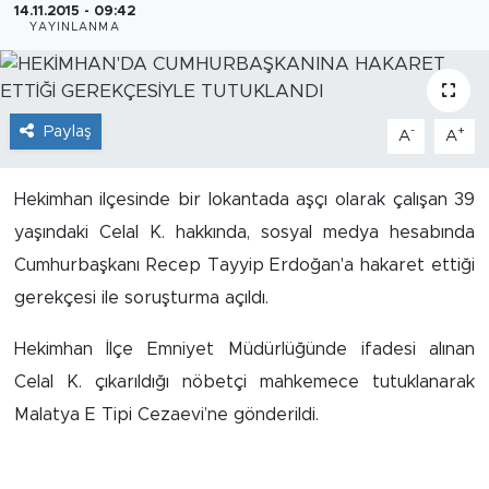
14.11.2015 - 09:42
YAYINLANMA
İş İlanları
Dünya
Paylaş
-
+
A
A
Spor
Hekimhan ilçesinde bir lokantada aşçı olarak çalışan 39
Yazıhan
yaşındaki Celal K. hakkında, sosyal medya hesabında
Kuluncak
Cumhurbaşkanı Recep Tayyip Erdoğan'a hakaret ettiği
gerekçesi ile soruşturma açıldı.
Yeşilyurt
Hekimhan İlçe Emniyet Müdürlüğünde ifadesi alınan
Akçadağ
Celal K. çıkarıldığı nöbetçi mahkemece tutuklanarak
Malatya E Tipi Cezaevi’ne gönderildi.
Doğanyol
Arapgir