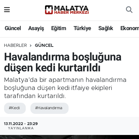
Elazığ
Güncel
Asayiş
Eğitim
Türkiye
Sağlık
Ekonom
Eğitim
HABERLER
GÜNCEL
Havalandırma boşluğuna
Türkiye
düşen kedi kurtarıldı
Sağlık
Malatya’da bir apartmanın havalandırma
Ekonomi
boşluğuna düşen kedi itfaiye ekipleri
tarafından kurtarıldı.
Güncel
#Kedi
#Havalandırma
Kültür
13.11.2022 - 23:29
YAYINLANMA
Teknoloji