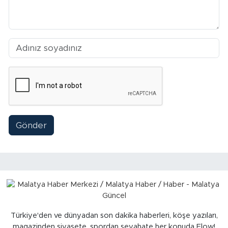
Sinema
Asayiş
Siyaset
Adıyaman
Gönder
Türkiye'den ve dünyadan son dakika haberleri, köşe yazıları,
magazinden siyasete, spordan seyahate her konuda Flow!