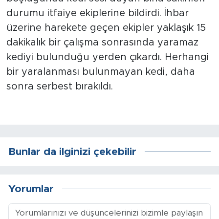
durumu itfaiye ekiplerine bildirdi. İhbar
Arguvan
üzerine harekete geçen ekipler yaklaşık 15
dakikalık bir çalışma sonrasında yaramaz
Battalgazi
kediyi bulunduğu yerden çıkardı. Herhangi
bir yaralanması bulunmayan kedi, daha
Darende
sonra serbest bırakıldı.
Doğanşehir
Hekimhan
Kale
Bunlar da ilginizi çekebilir
Pütürge
Yorumlar
Magazin