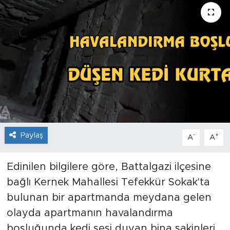
İş İlanları
Dünya
Spor
Yazıhan
Kuluncak
Paylaş
-
+
A
A
Yeşilyurt
Edinilen bilgilere göre, Battalgazi ilçesine
Akçadağ
bağlı Kernek Mahallesi Tefekkür Sokak'ta
bulunan bir apartmanda meydana gelen
Doğanyol
olayda apartmanın havalandırma
boşluğunda kedi sesi duyan bina sakinleri
Arapgir