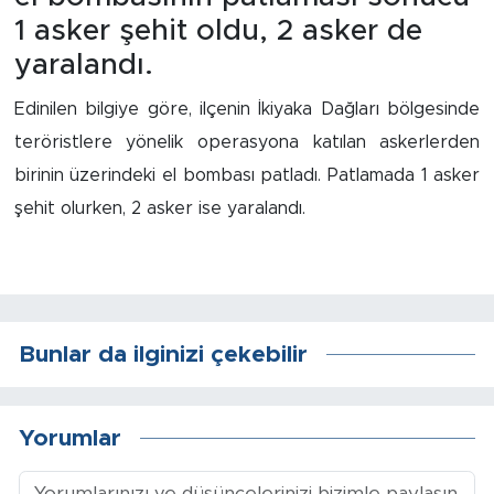
1 asker şehit oldu, 2 asker de
İş İlanları
yaralandı.
Dünya
Edinilen bilgiye göre, ilçenin İkiyaka Dağları bölgesinde
teröristlere yönelik operasyona katılan askerlerden
Spor
birinin üzerindeki el bombası patladı. Patlamada 1 asker
Yazıhan
şehit olurken, 2 asker ise yaralandı.
Kuluncak
Yeşilyurt
Bunlar da ilginizi çekebilir
Akçadağ
Doğanyol
Yorumlar
Arapgir