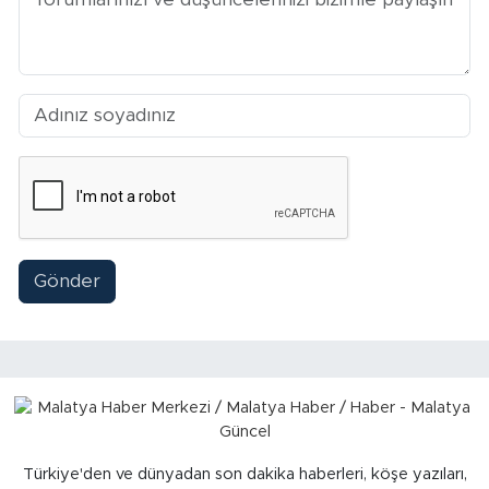
Arguvan
Battalgazi
Darende
Doğanşehir
Hekimhan
Gönder
Kale
Pütürge
Magazin
Türkiye'den ve dünyadan son dakika haberleri, köşe yazıları,