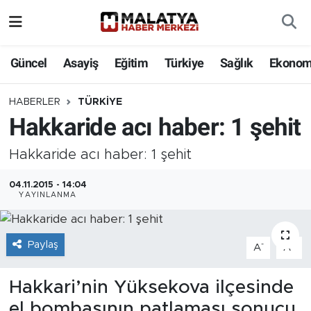
Elazığ
Güncel
Asayiş
Eğitim
Türkiye
Sağlık
Ekonom
Eğitim
HABERLER
TÜRKIYE
Hakkaride acı haber: 1 şehit
Türkiye
Hakkaride acı haber: 1 şehit
Sağlık
04.11.2015 - 14:04
Ekonomi
YAYINLANMA
Güncel
Paylaş
-
+
A
A
Kültür
Hakkari’nin Yüksekova ilçesinde
Teknoloji
el bombasının patlaması sonucu