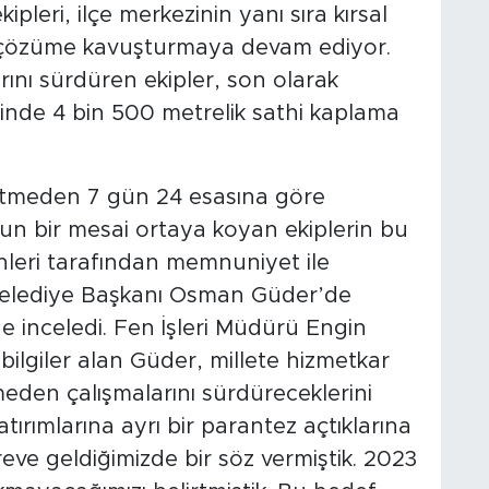
pleri, ilçe merkezinin yanı sıra kırsal
 çözüme kavuşturmaya devam ediyor.
rını sürdüren ekipler, son olarak
inde 4 bin 500 metrelik sathi kaplama
etmeden 7 gün 24 esasına göre
un bir mesai ortaya koyan ekiplerin bu
nleri tarafından memnuniyet ile
zi Belediye Başkanı Osman Güder’de
de inceledi. Fen İşleri Müdürü Engin
ilgiler alan Güder, millete hizmetkar
en çalışmalarını sürdüreceklerini
tırımlarına ayrı bir parantez açtıklarına
ve geldiğimizde bir söz vermiştik. 2023