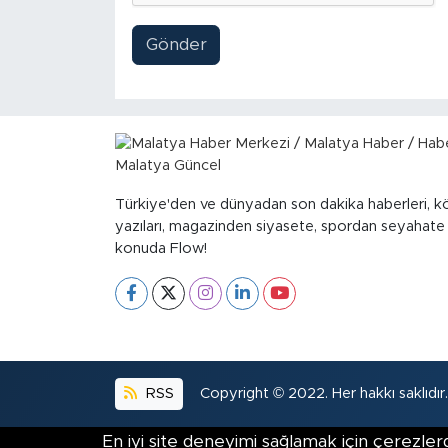
Gönder
Türkiye'den ve dünyadan son dakika haberleri, k
yazıları, magazinden siyasete, spordan seyahate
konuda Flow!
RSS
Copyright © 2022. Her hakkı saklıdır.
En iyi site deneyimi sağlamak için çerezlerd