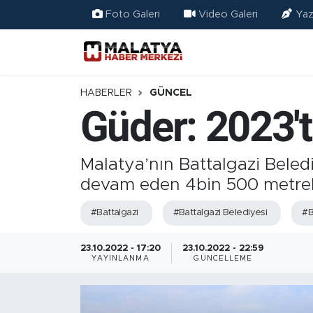
Foto Galeri
Video Galeri
Yaz
Elazığ
Eğitim
HABERLER
GÜNCEL
Güder: 2023't
Türkiye
Sağlık
Malatya’nın Battalgazi Bele
devam eden 4bin 500 metreli
Ekonomi
#Battalgazi
#Battalgazi Belediyesi
#B
Güncel
23.10.2022 - 17:20
23.10.2022 - 22:59
YAYINLANMA
GÜNCELLEME
Kültür
Teknoloji