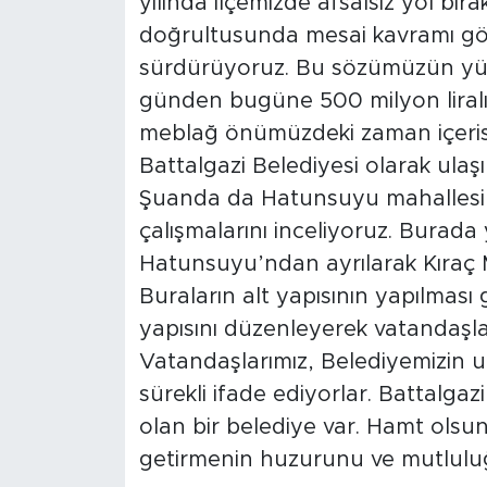
yılında ilçemizde afsalsız yol bır
Sinema
doğrultusunda mesai kavramı gö
Asayiş
sürdürüyoruz. Bu sözümüzün yüzd
günden bugüne 500 milyon liralık 
Siyaset
meblağ önümüzdeki zaman içeris
Battalgazi Belediyesi olarak ulaşı
Adıyaman
Şuanda da Hatunsuyu mahallesinde
çalışmalarını inceliyoruz. Burada 
Hatunsuyu’ndan ayrılarak Kıraç M
Buraların alt yapısının yapılması g
yapısını düzenleyerek vatandaşl
Vatandaşlarımız, Belediyemizin u
sürekli ifade ediyorlar. Battalga
olan bir belediye var. Hamt ols
getirmenin huzurunu ve mutlulu