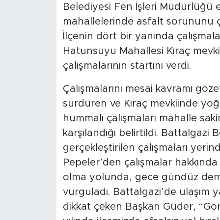
Belediyesi Fen İşleri Müdürlüğü eki
mahallelerinde asfalt sorununu
Arguvan
İlçenin dört bir yanında çalışmala
Battalgazi
Hatunsuyu Mahallesi Kıraç mevki
çalışmalarının startını verdi.
Darende
Çalışmalarını mesai kavramı göz
Doğanşehir
sürdüren ve Kıraç mevkiinde yoğ
hummalı çalışmaları mahalle saki
Hekimhan
karşılandığı belirtildi. Battalga
gerçekleştirilen çalışmaları yerin
Kale
Pepeler’den çalışmalar hakkında b
Pütürge
olma yolunda, gece gündüz demed
vurguladı. Battalgazi’de ulaşım ya
Magazin
dikkat çeken Başkan Güder, “Göre