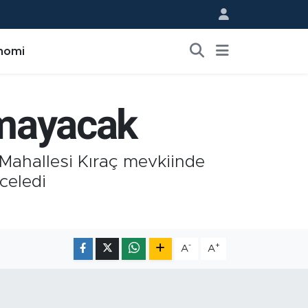
nomi
lmayacak
Mahallesi Kıraç mevkiinde
celedi
-
+
A
A