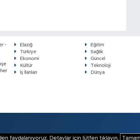
Elazığ
Eğitim
Türkiye
Sağlık
Ekonomi
Güncel
öşe
Kültür
Teknoloji
 her
İş İlanları
Dünya
en faydalanıyoruz. Detaylar için lütfen tıklayın.
Tama