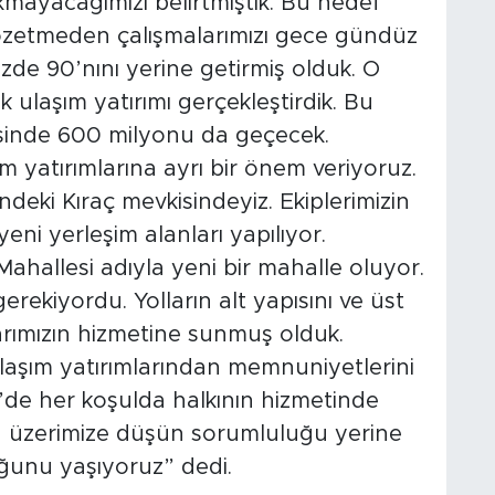
akmayacağımızı belirtmiştik. Bu hedef
zetmeden çalışmalarımızı gece gündüz
e 90’nını yerine getirmiş olduk. O
ulaşım yatırımı gerçekleştirdik. Bu
inde 600 milyonu da geçecek.
m yatırımlarına ayrı bir önem veriyoruz.
ki Kıraç mevkisindeyiz. Ekiplerimizin
yeni yerleşim alanları yapılıyor.
ahallesi adıyla yeni bir mahalle oluyor.
erekiyordu. Yolların alt yapısını ve üst
arımızın hizmetine sunmuş olduk.
laşım yatırımlarından memnuniyetlerini
zi’de her koşulda halkının hizmetinde
un üzerimize düşün sorumluluğu yerine
ğunu yaşıyoruz” dedi.