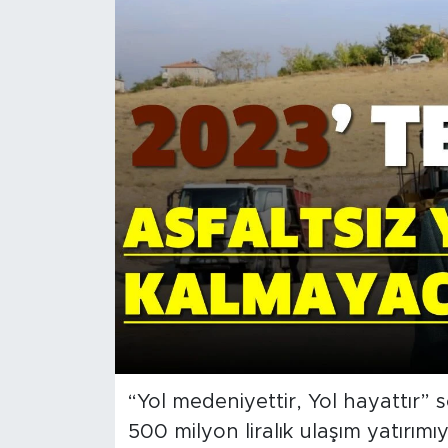
İş İlanları
Dünya
Spor
Yazıhan
Kuluncak
Yeşilyurt
Akçadağ
Doğanyol
“Yol medeniyettir, Yol hayattır” 
500 milyon liralık ulaşım yatırımıy
Arapgir