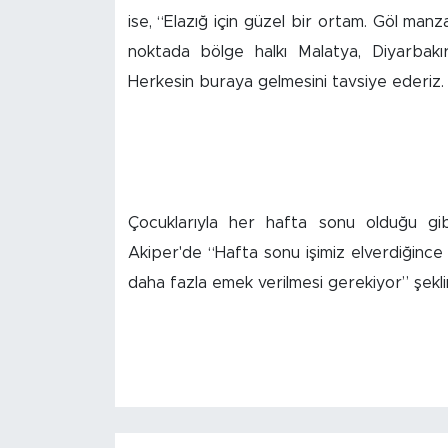
ise, “Elazığ için güzel bir ortam. Göl man
Arguvan
noktada bölge halkı Malatya, Diyarbakı
Herkesin buraya gelmesini tavsiye ederiz.
Battalgazi
Darende
Doğanşehir
Çocuklarıyla her hafta sonu olduğu gib
Hekimhan
Akiper'de “Hafta sonu işimiz elverdiğinc
daha fazla emek verilmesi gerekiyor” şekl
Kale
Pütürge
Magazin