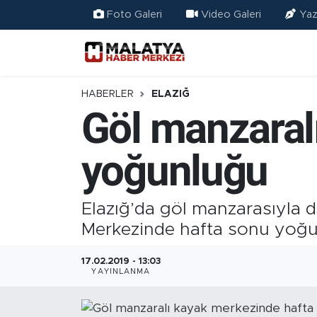
Foto Galeri
Video Galeri
Yaz
Elazığ
Eğitim
HABERLER
ELAZIĞ
Göl manzaral
Türkiye
yoğunluğu
Sağlık
Ekonomi
Elazığ’da göl manzarasıyla d
Merkezinde hafta sonu yoğu
Güncel
17.02.2019 - 13:03
Kültür
YAYINLANMA
Teknoloji