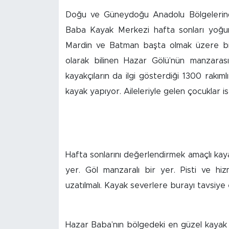
Doğu ve Güneydoğu Anadolu Bölgelerind
İş İlanları
Baba Kayak Merkezi hafta sonları yoğun i
Dünya
Mardin ve Batman başta olmak üzere birç
olarak bilinen Hazar Gölü’nün manzarası
Spor
kayakçıların da ilgi gösterdiği 1300 rakı
kayak yapıyor. Aileleriyle gelen çocuklar is
Yazıhan
Kuluncak
Yeşilyurt
Hafta sonlarını değerlendirmek amaçlı kayak
yer. Göl manzaralı bir yer. Pisti ve hizm
Akçadağ
uzatılmalı. Kayak severlere burayı tavsiye
Doğanyol
Hazar Baba’nın bölgedeki en güzel kayak
Arapgir