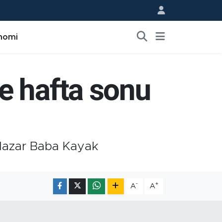
nomi
e hafta sonu
 Hazar Baba Kayak
-
+
A
A