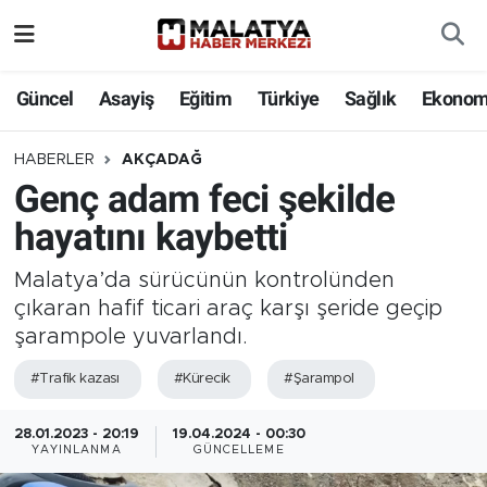
Elazığ
Güncel
Asayiş
Eğitim
Türkiye
Sağlık
Ekonom
Eğitim
HABERLER
AKÇADAĞ
Genç adam feci şekilde
Türkiye
hayatını kaybetti
Sağlık
Malatya’da sürücünün kontrolünden
Ekonomi
çıkaran hafif ticari araç karşı şeride geçip
şarampole yuvarlandı.
Güncel
#Trafik kazası
#Kürecik
#Şarampol
Kültür
28.01.2023 - 20:19
19.04.2024 - 00:30
YAYINLANMA
GÜNCELLEME
Teknoloji