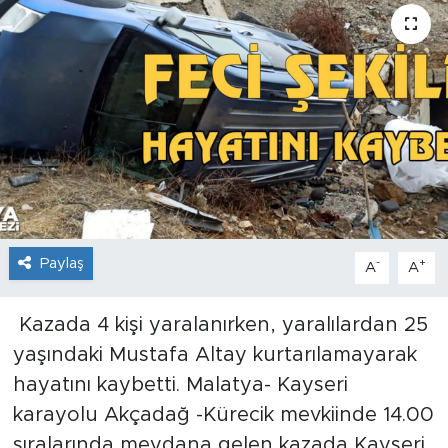
İş İlanları
Dünya
Spor
Yazıhan
Kuluncak
Paylaş
-
+
A
A
Yeşilyurt
Kazada 4 kişi yaralanırken, yaralılardan 25
Akçadağ
yaşındaki Mustafa Altay kurtarılamayarak
hayatını kaybetti. Malatya- Kayseri
Doğanyol
karayolu Akçadağ -Kürecik mevkiinde 14.00
sıralarında meydana gelen kazada Kayseri
Arapgir