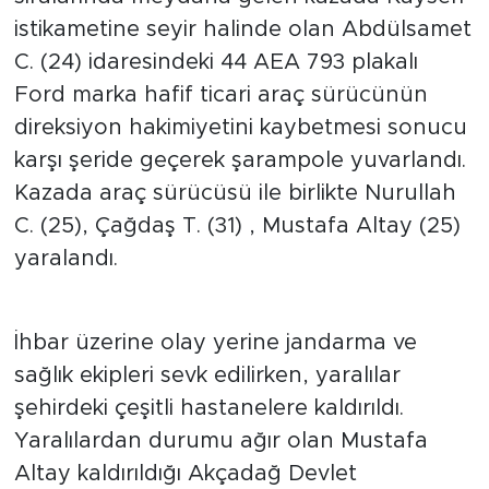
istikametine seyir halinde olan Abdülsamet
Arguvan
C. (24) idaresindeki 44 AEA 793 plakalı
Ford marka hafif ticari araç sürücünün
Battalgazi
direksiyon hakimiyetini kaybetmesi sonucu
karşı şeride geçerek şarampole yuvarlandı.
Darende
Kazada araç sürücüsü ile birlikte Nurullah
Doğanşehir
C. (25), Çağdaş T. (31) , Mustafa Altay (25)
yaralandı.
Hekimhan
Kale
İhbar üzerine olay yerine jandarma ve
sağlık ekipleri sevk edilirken, yaralılar
Pütürge
şehirdeki çeşitli hastanelere kaldırıldı.
Yaralılardan durumu ağır olan Mustafa
Magazin
Altay kaldırıldığı Akçadağ Devlet