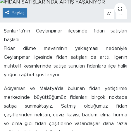
İş İlanları
Paylaş
-
+
A
A
Dünya
Şanlıurfa’nın Ceylanpınar ilçesinde fidan satışları
başladı.
Spor
Fidan dikme mevsiminin yaklaşması nedeniyle
Yazıhan
Ceylanpınar ilçesinde fidan satışları da arttı. İlçenin
muhtelif kesimlerinde satışa sunulan fidanlara ilçe halkı
Kuluncak
yoğun rağbet gösteriyor.
Yeşilyurt
Adıyaman ve Malatya’da bulunan fidan yetiştirme
merkezinde büyüttüğümüz fidanları birçok noktada
Akçadağ
satışa sunmaktayız. Satmış olduğumuz fidan
Doğanyol
çeşitlerinden nektarı, ceviz, kayısı, badem, elma, hurma
ve elma gibi fidan çeşitlerine vatandaşlar daha fazla
Arapgir