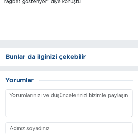
rağbet gösteriyor” diye konuştu.
Arguvan
Battalgazi
Darende
Bunlar da ilginizi çekebilir
Doğanşehir
Hekimhan
Yorumlar
Kale
Pütürge
Magazin