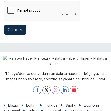
Sinema
Asayiş
Siyaset
Gönder
Adıyaman
Türkiye'den ve dünyadan son dakika haberleri, köşe yazıları,
magazinden siyasete, spordan seyahate her konuda Flow!
Elazığ
Eğitim
Türkiye
Sağlık
Ekonomi
Güncel
Kültür
Teknoloji
İş İlanları
Dünya