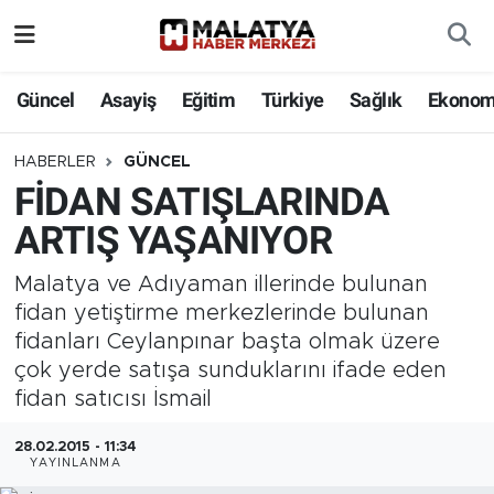
Elazığ
Güncel
Asayiş
Eğitim
Türkiye
Sağlık
Ekonom
Eğitim
HABERLER
GÜNCEL
FİDAN SATIŞLARINDA
Türkiye
ARTIŞ YAŞANIYOR
Sağlık
Malatya ve Adıyaman illerinde bulunan
Ekonomi
fidan yetiştirme merkezlerinde bulunan
fidanları Ceylanpınar başta olmak üzere
Güncel
çok yerde satışa sunduklarını ifade eden
fidan satıcısı İsmail
Kültür
28.02.2015 - 11:34
YAYINLANMA
Teknoloji