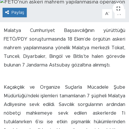
İş İlanları
Paylaş
-
+
A
A
Dünya
Malatya Cumhuriyet Başsavcılığının yürüttüğü
FETÖ/PDY soruşturmasında 18 Ekim’de örgütün askeri
Spor
mahrem yapılanmasına yönelik Malatya merkezli Tokat,
Yazıhan
Tunceli, Diyarbakır, Bingöl ve Bitlis’te halen görevde
bulunan 7 Jandarma Astsubay gözaltına alınmıştı.
Kuluncak
Yeşilyurt
Kaçakçılık ve Organize Suçlarla Mücadele Şube
Müdürlüğü’ndeki işlemleri tamamlanan 7 şüpheli Malatya
Akçadağ
Adliyesine sevk edildi. Savcılık sorgularının ardından
Doğanyol
nöbetçi mahkemeye sevk edilen askerlerde 1’i
tutuklanırken 6’ısı ise etkin pişmanlık hükümlerinden
Arapgir