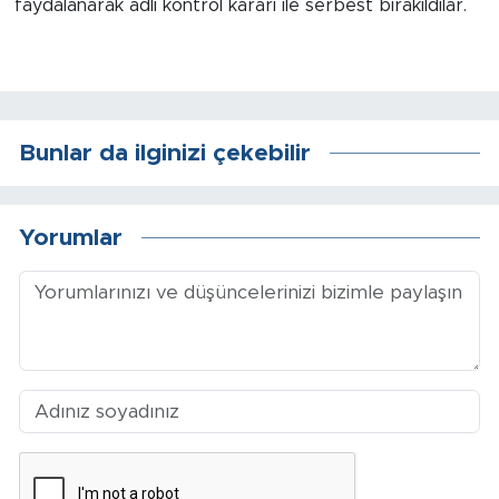
faydalanarak adli kontrol kararı ile serbest bırakıldılar.
Arguvan
Battalgazi
Bunlar da ilginizi çekebilir
Darende
Doğanşehir
Yorumlar
Hekimhan
Kale
Pütürge
Magazin