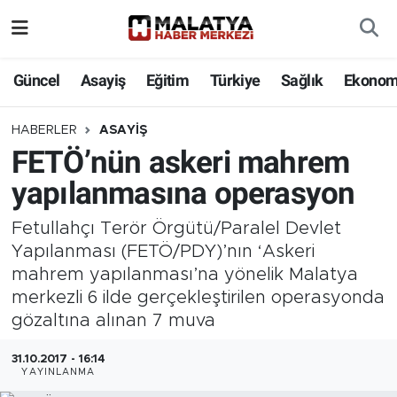
Elazığ
Güncel
Asayiş
Eğitim
Türkiye
Sağlık
Ekonom
Eğitim
HABERLER
ASAYIŞ
FETÖ’nün askeri mahrem
Türkiye
yapılanmasına operasyon
Sağlık
Fetullahçı Terör Örgütü/Paralel Devlet
Ekonomi
Yapılanması (FETÖ/PDY)’nın ‘Askeri
mahrem yapılanması’na yönelik Malatya
Güncel
merkezli 6 ilde gerçekleştirilen operasyonda
gözaltına alınan 7 muva
Kültür
31.10.2017 - 16:14
YAYINLANMA
Teknoloji