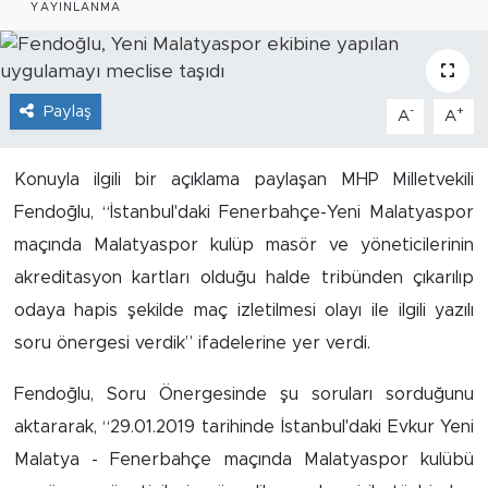
YAYINLANMA
İş İlanları
Dünya
Paylaş
-
+
A
A
Spor
Konuyla ilgili bir açıklama paylaşan MHP Milletvekili
Yazıhan
Fendoğlu, “İstanbul'daki Fenerbahçe-Yeni Malatyaspor
maçında Malatyaspor kulüp masör ve yöneticilerinin
Kuluncak
akreditasyon kartları olduğu halde tribünden çıkarılıp
odaya hapis şekilde maç izletilmesi olayı ile ilgili yazılı
Yeşilyurt
soru önergesi verdik” ifadelerine yer verdi.
Akçadağ
Fendoğlu, Soru Önergesinde şu soruları sorduğunu
aktararak, “29.01.2019 tarihinde İstanbul'daki Evkur Yeni
Doğanyol
Malatya - Fenerbahçe maçında Malatyaspor kulübü
Arapgir