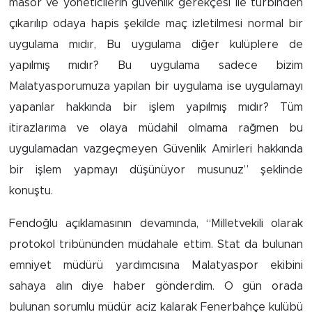
masör ve yöneticilerin güvenlik gerekçesi ile türbinden
çıkarılıp odaya hapis şekilde maç izletilmesi normal bir
Arguvan
uygulama mıdır, Bu uygulama diğer kulüplere de
yapılmış mıdır? Bu uygulama sadece bizim
Battalgazi
Malatyasporumuza yapılan bir uygulama ise uygulamayı
Darende
yapanlar hakkında bir işlem yapılmış mıdır? Tüm
itirazlarıma ve olaya müdahil olmama rağmen bu
Doğanşehir
uygulamadan vazgeçmeyen Güvenlik Amirleri hakkında
bir işlem yapmayı düşünüyor musunuz” şeklinde
Hekimhan
konuştu.
Kale
Fendoğlu açıklamasının devamında, “Milletvekili olarak
protokol tribününden müdahale ettim. Stat da bulunan
Pütürge
emniyet müdürü yardımcısına Malatyaspor ekibini
Magazin
sahaya alın diye haber gönderdim. O gün orada
bulunan sorumlu müdür aciz kalarak Fenerbahçe kulübü