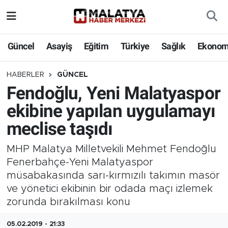
Elazığ
Güncel
Asayiş
Eğitim
Türkiye
Sağlık
Ekonom
Eğitim
HABERLER
GÜNCEL
Fendoğlu, Yeni Malatyaspor
Türkiye
ekibine yapılan uygulamayı
Sağlık
meclise taşıdı
Ekonomi
MHP Malatya Milletvekili Mehmet Fendoğlu
Fenerbahçe-Yeni Malatyaspor
Güncel
müsabakasında sarı-kırmızılı takımın masör
ve yönetici ekibinin bir odada maçı izlemek
Kültür
zorunda bırakılması konu
Teknoloji
05.02.2019 - 21:33