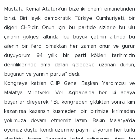
Mustafa Kemal Atatürk’ün bize iki önemli emanetinden
Arguvan
birisi. Biri layık demokratik Türkiye Cumhuriyeti, bir
diğeri CHP’dir. Onun için bu partide sizlerle bu ulu
Battalgazi
çınarın gölgesi altında, bu büyük çatının altında bu
Darende
ailenin bir ferdi olmaktan her zaman onur ve gurur
duyuyorum. 94 yıllık bir parti kökleri tarihimizin
Doğanşehir
derinliklerinde ama dalları geleceğe uzanan dünün,
bugünün ve yarının partisi” dedi.
Hekimhan
Kongreye katılan CHP Genel Başkan Yardımcısı ve
Malatya Milletvekili Veli Ağbaba’da her iki adaya
Kale
başarılar dileyerek, “Bu kongreden çıktıktan sonra, kim
Pütürge
kazanırsa kazansın küsmeden bir birimize kırılmadan
yolumuza devam etmemiz lazım. Bakın Malatya’da
Magazin
oyumuz düştü, kendi üzerime payımı alıyorum her türlü