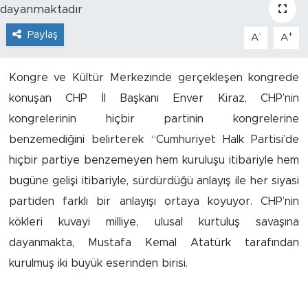
İş İlanları
Paylaş
-
+
A
A
Dünya
Kongre ve Kültür Merkezinde gerçekleşen kongrede
Spor
konuşan CHP İl Başkanı Enver Kiraz, CHP’nin
kongrelerinin hiçbir partinin kongrelerine
Yazıhan
benzemediğini belirterek “Cumhuriyet Halk Partisi’de
hiçbir partiye benzemeyen hem kuruluşu itibariyle hem
Kuluncak
bugüne gelişi itibariyle, sürdürdüğü anlayış ile her siyasi
Yeşilyurt
partiden farklı bir anlayışı ortaya koyuyor. CHP’nin
kökleri kuvayi milliye, ulusal kurtuluş savaşına
Akçadağ
dayanmakta, Mustafa Kemal Atatürk tarafından
kurulmuş iki büyük eserinden birisi.
Doğanyol
Arapgir