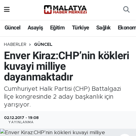
Elazığ
Güncel
Asayiş
Eğitim
Türkiye
Sağlık
Ekonom
Eğitim
HABERLER
GÜNCEL
Enver Kiraz:CHP’nin kökleri
Türkiye
kuvayi milliye
Sağlık
dayanmaktadır
Ekonomi
Cumhuriyet Halk Partisi (CHP) Battalgazi
İlçe kongresinde 2 aday başkanlık için
Güncel
yarışıyor.
Kültür
02.12.2017 - 19:08
YAYINLANMA
Teknoloji