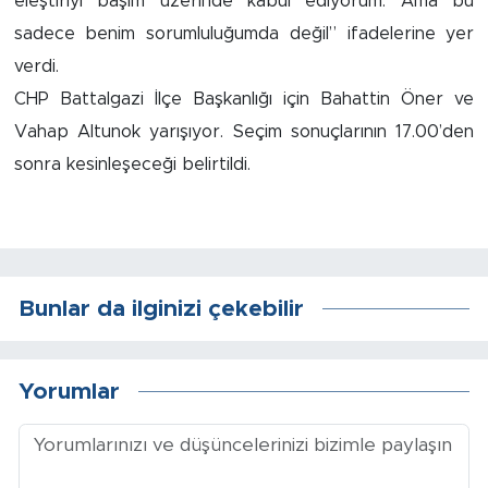
eleştiriyi başım üzerinde kabul ediyorum. Ama bu
Sinema
sadece benim sorumluluğumda değil” ifadelerine yer
Asayiş
verdi.
CHP Battalgazi İlçe Başkanlığı için Bahattin Öner ve
Siyaset
Vahap Altunok yarışıyor. Seçim sonuçlarının 17.00’den
sonra kesinleşeceği belirtildi.
Adıyaman
Bunlar da ilginizi çekebilir
Yorumlar