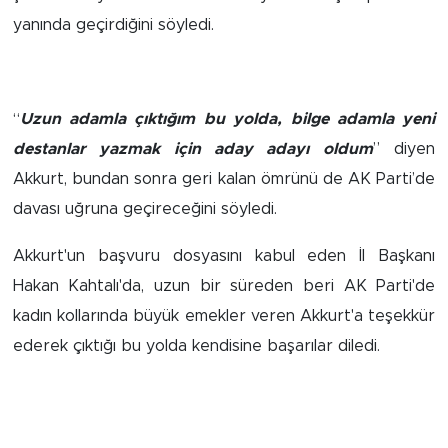
yanında geçirdiğini söyledi.
Arguvan
Battalgazi
“
Uzun adamla çıktığım bu yolda, bilge adamla yeni
Darende
destanlar yazmak için aday adayı oldum
” diyen
Akkurt, bundan sonra geri kalan ömrünü de AK Parti’de
Doğanşehir
davası uğruna geçireceğini söyledi.
Hekimhan
Akkurt'un başvuru dosyasını kabul eden İl Başkanı
Hakan Kahtalı'da, uzun bir süreden beri AK Parti'de
Kale
kadın kollarında büyük emekler veren Akkurt'a teşekkür
ederek çıktığı bu yolda kendisine başarılar diledi.
Pütürge
Magazin