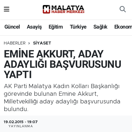
Elazığ
Güncel
Asayiş
Eğitim
Türkiye
Sağlık
Ekonom
Eğitim
HABERLER
SIYASET
EMİNE AKKURT, ADAY
Türkiye
ADAYLIĞI BAŞVURUSUNU
Sağlık
YAPTI
Ekonomi
AK Parti Malatya Kadın Kolları Başkanlığı
görevinde bulunan Emine Akkurt,
Güncel
Milletvekilliği aday adaylığı başvurusunda
bulundu.
Kültür
19.02.2015 - 19:07
YAYINLANMA
Teknoloji