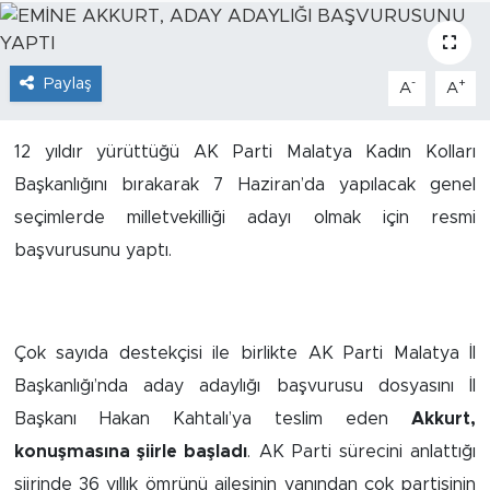
İş İlanları
Paylaş
-
+
A
A
Dünya
Spor
12 yıldır yürüttüğü AK Parti Malatya Kadın Kolları
Başkanlığını bırakarak 7 Haziran’da yapılacak genel
Yazıhan
seçimlerde milletvekilliği adayı olmak için resmi
başvurusunu yaptı.
Kuluncak
Yeşilyurt
Çok sayıda destekçisi ile birlikte AK Parti Malatya İl
Akçadağ
Başkanlığı’nda aday adaylığı başvurusu dosyasını İl
Başkanı Hakan Kahtalı’ya teslim eden
Akkurt,
Doğanyol
konuşmasına şiirle başladı
. AK Parti sürecini anlattığı
şiirinde 36 yıllık ömrünü ailesinin yanından çok partisinin
Arapgir