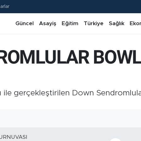
arlar
Güncel
Asayiş
Eğitim
Türkiye
Sağlık
Eko
ROMLULAR BOWL
nı ile gerçekleştirilen Down Sendromlul