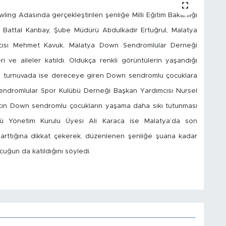
ing Adasında gerçekleştirilen şenliğe Milli Eğitim Bakanlığı
i Battal Kanbay, Şube Müdürü Abdulkadir Ertuğrul, Malatya
mcısı Mehmet Kavuk, Malatya Down Sendromlular Derneği
eri ve aileler katıldı. Oldukça renkli görüntülerin yaşandığı
en turnuvada ise dereceye giren Down sendromlu çocuklara
endromlular Spor Kulübü Derneği Başkan Yardımcısı Nursel
acın Down sendromlu çocukların yaşama daha sıkı tutunması
bü Yönetim Kurulu Üyesi Ali Karaca ise Malatya’da son
 arttığına dikkat çekerek, düzenlenen şenliğe şuana kadar
uğun da katıldığını söyledi.