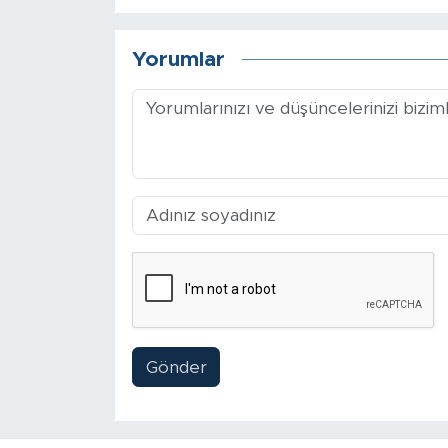
Arguvan
Yorumlar
Battalgazi
Darende
Doğanşehir
Hekimhan
Kale
Pütürge
Gönder
Magazin