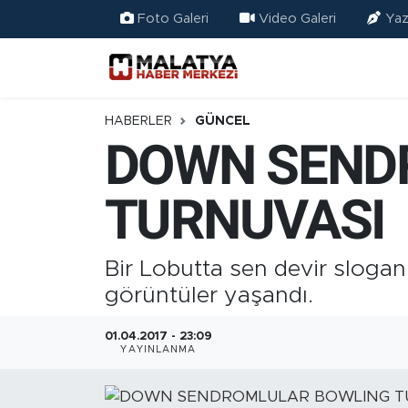
Foto Galeri
Video Galeri
Yaz
Elazığ
Eğitim
HABERLER
GÜNCEL
DOWN SEND
Türkiye
TURNUVASI
Sağlık
Ekonomi
Bir Lobutta sen devir sloga
görüntüler yaşandı.
Güncel
01.04.2017 - 23:09
Kültür
YAYINLANMA
Teknoloji