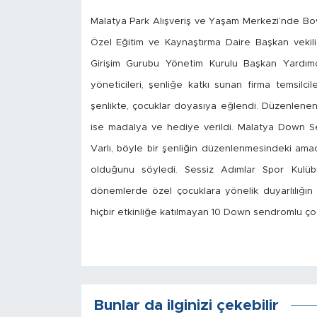
Malatya Park Alışveriş ve Yaşam Merkezi’nde Bowl
İş İlanları
Özel Eğitim ve Kaynaştırma Daire Başkan vekil
Dünya
Girişim Gurubu Yönetim Kurulu Başkan Yardı
yöneticileri, şenliğe katkı sunan firma temsilcil
Spor
şenlikte, çocuklar doyasıya eğlendi. Düzenlen
ise madalya ve hediye verildi. Malatya Down S
Yazıhan
Varlı, böyle bir şenliğin düzenlenmesindeki am
Kuluncak
olduğunu söyledi. Sessiz Adımlar Spor Kulü
dönemlerde özel çocuklara yönelik duyarlılığın
Yeşilyurt
hiçbir etkinliğe katılmayan 10 Down sendromlu çoc
Akçadağ
Doğanyol
Bunlar da ilginizi çekebilir
Arapgir