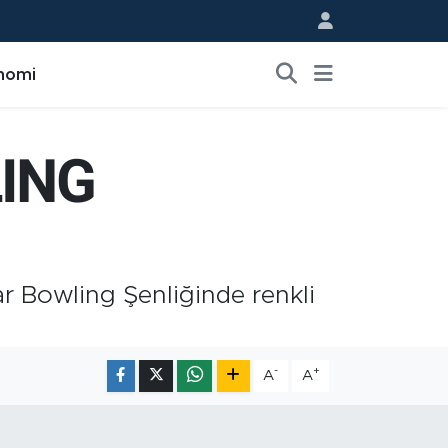
nomi
ING
ar Bowling Şenliğinde renkli
-
+
A
A