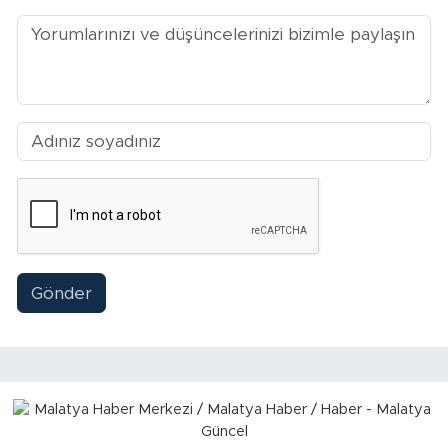
Arguvan
Battalgazi
Darende
Doğanşehir
Hekimhan
Gönder
Kale
Pütürge
Magazin