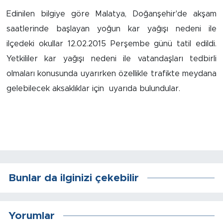
Edinilen bilgiye göre Malatya, Doğanşehir'de akşam
İş İlanları
saatlerinde başlayan yoğun kar yağışı nedeni ile
Dünya
ilçedeki okullar 12.02.2015 Perşembe günü tatil edildi.
Yetkililer kar yağışı nedeni ile vatandaşları tedbirli
Spor
olmaları konusunda uyarırken özellikle trafikte meydana
gelebilecek aksaklıklar için uyarıda bulundular.
Yazıhan
Kuluncak
Yeşilyurt
Akçadağ
Bunlar da ilginizi çekebilir
Doğanyol
Yorumlar
Arapgir