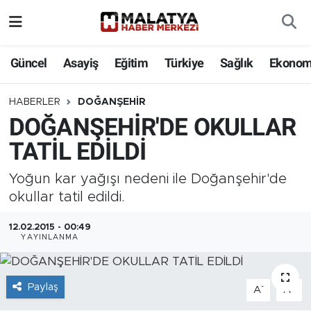
Elazığ
Güncel
Asayiş
Eğitim
Türkiye
Sağlık
Ekonom
Eğitim
HABERLER
DOĞANŞEHIR
DOĞANŞEHİR'DE OKULLAR
Türkiye
TATİL EDİLDİ
Sağlık
Yoğun kar yağışı nedeni ile Doğanşehir'de
Ekonomi
okullar tatil edildi.
12.02.2015 - 00:49
Güncel
YAYINLANMA
Kültür
Paylaş
-
+
A
A
Teknoloji