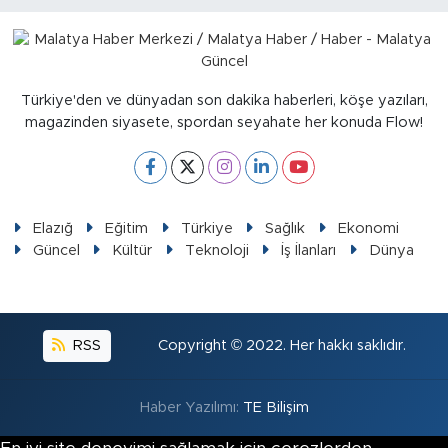
Sinema
Asayiş
Türkiye'den ve dünyadan son dakika haberleri, köşe yazıları,
Siyaset
magazinden siyasete, spordan seyahate her konuda Flow!
Adıyaman
Elazığ
Eğitim
Türkiye
Sağlık
Ekonomi
Güncel
Kültür
Teknoloji
İş İlanları
Dünya
RSS
Copyright © 2022. Her hakkı saklıdır.
Haber Yazılımı:
TE Bilişim