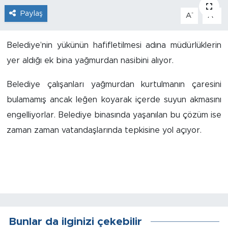
Paylaş
-
+
A
A
İş İlanları
Dünya
Belediye’nin yükünün hafifletilmesi adına müdürlüklerin
yer aldığı ek bina yağmurdan nasibini alıyor.
Spor
Belediye çalışanları yağmurdan kurtulmanın çaresini
Yazıhan
bulamamış ancak leğen koyarak içerde suyun akmasını
engelliyorlar. Belediye binasında yaşanılan bu çözüm ise
Kuluncak
zaman zaman vatandaşlarında tepkisine yol açıyor.
Yeşilyurt
Akçadağ
Doğanyol
Bunlar da ilginizi çekebilir
Arapgir