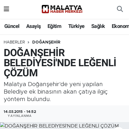
Elazığ
Güncel
Asayiş
Eğitim
Türkiye
Sağlık
Ekonom
Eğitim
HABERLER
DOĞANŞEHIR
DOĞANŞEHİR
Türkiye
BELEDİYESİ'NDE LEĞENLİ
Sağlık
ÇÖZÜM
Ekonomi
Malatya Doğanşehir'de yeni yapılan
Belediye ek binasının akan çatıya ilgiç
Güncel
yöntem bulundu.
Kültür
14.03.2015 - 14:52
YAYINLANMA
Teknoloji