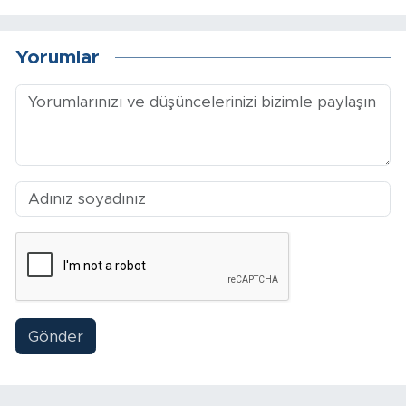
Arguvan
Yorumlar
Battalgazi
Darende
Doğanşehir
Hekimhan
Kale
Pütürge
Gönder
Magazin