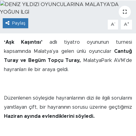
İş İlanları
Paylaş
-
+
A
A
Dünya
Spor
‘Aşk Kaşıntısı’
adlı tiyatro oyununun turnesi
kapsamında Malatya’ya gelen ünlü oyuncular
Cantuğ
Yazıhan
Turay ve Begüm Topçu Turay,
MalatyaPark AVM’de
hayranları ile bir araya geldi.
Kuluncak
Yeşilyurt
Düzenlenen söyleşide hayranlarının dizi ile ilgili sorularını
Akçadağ
yanıtlayan çift, bir hayranının sorusu üzerine geçtiğimiz
Haziran ayında evlendiklerini söyledi.
Doğanyol
Arapgir