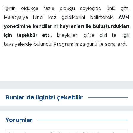
İlginin oldukça fazla olduğu söyleşide ünlü çift,
Arguvan
Malatya’ya ikinci kez geldiklerini belirterek,
AVM
yönetimine kendilerini hayranları ile buluşturdukları
Battalgazi
için teşekkür etti.
İzleyiciler, çifte dizi ile ilgili
Darende
tavsiyelerde bulundu. Program imza günü ile sona erdi.
Doğanşehir
Hekimhan
Kale
Bunlar da ilginizi çekebilir
Pütürge
Yorumlar
Magazin