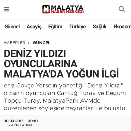
Elazığ
Güncel
Asayiş
Eğitim
Türkiye
Sağlık
Ekonom
Eğitim
HABERLER
GÜNCEL
DENİZ YILDIZI
Türkiye
OYUNCULARINA
Sağlık
MALATYA'DA YOĞUN İLGİ
Ekonomi
eniz Gökçe Yerselin yönettiği "Deniz Yıldızı"
dizisinin oyuncuları Cantuğ Turay ve Begüm
Güncel
Topçu Turay, MalatyaPark AVMde
düzenlenen söyleşide hayranları ile buluştu.
Kültür
30.03.2015 - 00:10
YAYINLANMA
Teknoloji