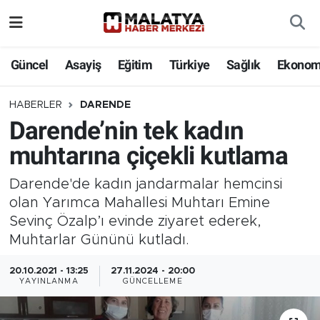
Elazığ
Güncel
Asayiş
Eğitim
Türkiye
Sağlık
Ekonom
Eğitim
HABERLER
DARENDE
Darende’nin tek kadın
Türkiye
muhtarına çiçekli kutlama
Sağlık
Darende'de kadın jandarmalar hemcinsi
Ekonomi
olan Yarımca Mahallesi Muhtarı Emine
Sevinç Özalp’ı evinde ziyaret ederek,
Güncel
Muhtarlar Gününü kutladı.
20.10.2021 - 13:25
27.11.2024 - 20:00
Kültür
YAYINLANMA
GÜNCELLEME
Teknoloji