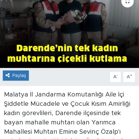
İş İlanları
Dünya
Spor
Yazıhan
Kuluncak
Paylaş
-
+
A
A
Yeşilyurt
Malatya İl Jandarma Komutanlığı Aile İçi
Şiddetle Mücadele ve Çocuk Kısım Amirliği
Akçadağ
kadın görevlileri, Darende ilçesinde tek
Doğanyol
bayan mahalle muhtarı olan Yarımca
Mahallesi Muhtarı Emine Sevinç Özalp'ı
Arapgir