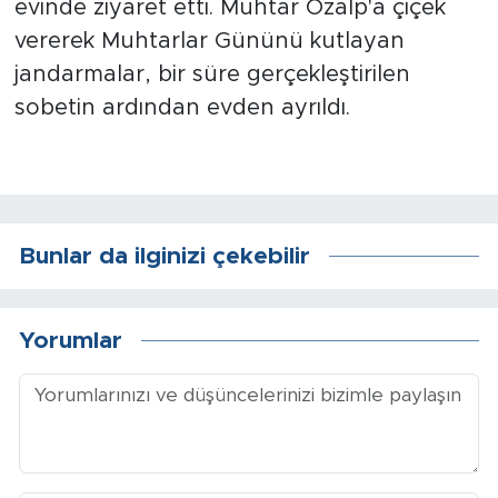
evinde ziyaret etti. Muhtar Özalp'a çiçek
vererek Muhtarlar Gününü kutlayan
Arguvan
jandarmalar, bir süre gerçekleştirilen
sobetin ardından evden ayrıldı.
Battalgazi
Darende
Doğanşehir
Bunlar da ilginizi çekebilir
Hekimhan
Kale
Yorumlar
Pütürge
Magazin