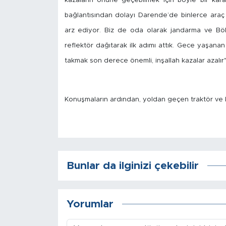
kazaların önüne geçebilmek için böyle bir karar 
bağlantısından dolayı Darende’de binlerce araç 
İş İlanları
arz ediyor. Biz de oda olarak jandarma ve Böl
Dünya
reflektör dağıtarak ilk adımı attık. Gece yaşanan
takmak son derece önemli, inşallah kazalar azalır" 
Spor
Yazıhan
Konuşmaların ardından, yoldan geçen traktör ve k
Kuluncak
Yeşilyurt
Bunlar da ilginizi çekebilir
Akçadağ
Doğanyol
Yorumlar
Arapgir