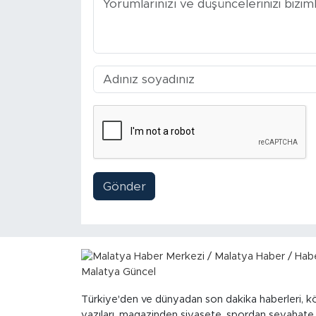
Arguvan
Battalgazi
Darende
Doğanşehir
Hekimhan
Gönder
Kale
Pütürge
Magazin
Türkiye'den ve dünyadan son dakika haberleri, k
yazıları, magazinden siyasete, spordan seyahate