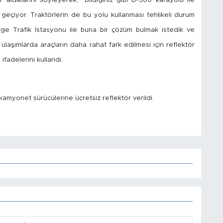
aldıklarını söyleyerek, "Bildiğiniz gibi D-300 karayolu ile
geçiyor. Traktörlerin de bu yolu kullanması tehlikeli durum
ge Trafik İstasyonu ile buna bir çözüm bulmak istedik ve
 ulaşımlarda araçların daha rahat fark edilmesi için reflektör
ifadelerini kullandı.
amyonet sürücülerine ücretsiz reflektör verildi.