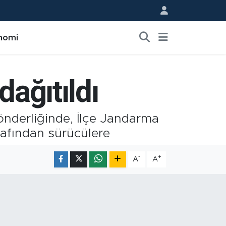
nomi
dağıtıldı
önderliğinde, İlçe Jandarma
rafından sürücülere
-
+
A
A