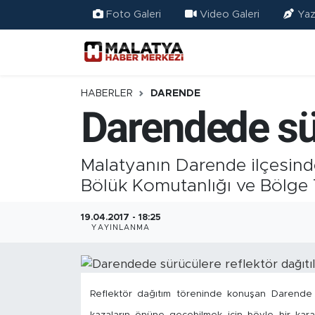
Foto Galeri
Video Galeri
Yaz
Elazığ
Eğitim
HABERLER
DARENDE
Darendede sür
Türkiye
Sağlık
Malatyanın Darende ilçesind
Bölük Komutanlığı ve Bölge T
Ekonomi
19.04.2017 - 18:25
YAYINLANMA
Güncel
Kültür
Reflektör dağıtım töreninde konuşan Darende 
Teknoloji