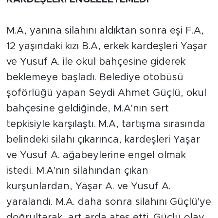
Sinema
Asayiş
M.A, yanına silahını aldıktan sonra eşi F.A,
12 yaşındaki kızı B.A, erkek kardeşleri Yaşar
Siyaset
ve Yusuf A. ile okul bahçesine giderek
beklemeye başladı. Belediye otobüsü
Adıyaman
şoförlüğü yapan Seydi Ahmet Güçlü, okul
bahçesine geldiğinde, M.A'nın sert
tepkisiyle karşılaştı. M.A, tartışma sırasında
belindeki silahı çıkarınca, kardeşleri Yaşar
ve Yusuf A. ağabeylerine engel olmak
istedi. M.A'nın silahından çıkan
kurşunlardan, Yaşar A. ve Yusuf A.
yaralandı. M.A. daha sonra silahını Güçlü'ye
doğrultarak, art arda ateş etti. Güçlü olay