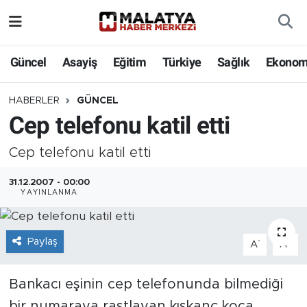
Elazığ
Güncel
Asayiş
Eğitim
Türkiye
Sağlık
Ekonom
Eğitim
HABERLER
GÜNCEL
Cep telefonu katil etti
Türkiye
Cep telefonu katil etti
Sağlık
31.12.2007 - 00:00
Ekonomi
YAYINLANMA
Güncel
Paylaş
-
+
A
A
Kültür
Bankacı eşinin cep telefonunda bilmediği
Teknoloji
bir numaraya rastlayan kıskanç koca,