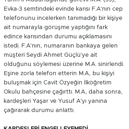
Evka-3 semtindeki evinde karısı F.A'nın cep
Arguvan
telefonunu incelerken tanımadığı bir kişiye
ait numarayla görüşme yaptığını fark
Battalgazi
edince karısından durumu açıklamasını
Darende
istedi. F.A'nın, numaranın bankaya gelen
müşteri Seydi Ahmet Güçlü'ye ait
Doğanşehir
olduğunu söylemesi üzerine M.A. sinirlendi.
Hekimhan
Eşine zorla telefon etterin M.A, bu kişiyi
buluşmak için Cavit Özyeğin İlköğretim
Kale
Okulu bahçesine çağırttı. M.A, daha sonra,
kardeşleri Yaşar ve Yusuf A'yı yanına
Pütürge
çağırarak durumu anlattı.
Magazin
KARDEŞLERİ ENGELLEYEMEDİ