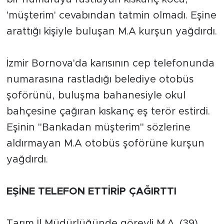
'müşterim' cevabından tatmin olmadı. Eşine
İş İlanları
arattığı kişiyle buluşan M.A kurşun yağdırdı.
Dünya
İzmir Bornova'da karısının cep telefonunda
Spor
numarasına rastladığı belediye otobüs
Yazıhan
şoförünü, buluşma bahanesiyle okul
bahçesine çağıran kıskanç eş terör estirdi.
Kuluncak
Eşinin "Bankadan müşterim" sözlerine
aldırmayan M.A otobüs şoförüne kurşun
Yeşilyurt
yağdırdı.
Akçadağ
EŞİNE TELEFON ETTİRİP ÇAĞIRTTI
Doğanyol
Arapgir
Tarım İl Müdürlüğünde görevli M.A. (39),