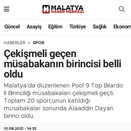
Elazığ
Güncel
Asayiş
Eğitim
Türkiye
Sağlık
Ekonom
Eğitim
HABERLER
SPOR
Çekişmeli geçen
Türkiye
müsabakanın birincisi belli
Sağlık
oldu
Ekonomi
Malatya’da düzenlenen Pool 9 Top Bilardo
İl Birinciliği müsabakaları çekişmeli geçti.
Güncel
Toplam 20 sporcunun katıldığı
müsabakalar sonunda Alaaddin Dayan
Kültür
birinci oldu.
Teknoloji
10.08.2021 - 14:33