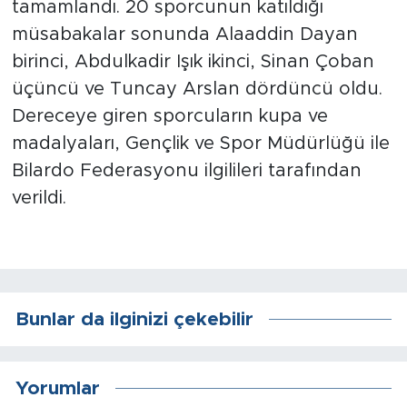
tamamlandı. 20 sporcunun katıldığı
müsabakalar sonunda Alaaddin Dayan
Arguvan
birinci, Abdulkadir Işık ikinci, Sinan Çoban
üçüncü ve Tuncay Arslan dördüncü oldu.
Battalgazi
Dereceye giren sporcuların kupa ve
Darende
madalyaları, Gençlik ve Spor Müdürlüğü ile
Bilardo Federasyonu ilgilileri tarafından
Doğanşehir
verildi.
Hekimhan
Kale
Bunlar da ilginizi çekebilir
Pütürge
Magazin
Yorumlar