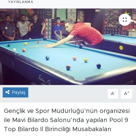
YAYINLANMA
İş İlanları
Dünya
Spor
Yazıhan
Kuluncak
Yeşilyurt
Paylaş
-
+
A
A
Akçadağ
Gençlik ve Spor Müdürlüğü’nün organizesi
Doğanyol
ile Mavi Bilardo Salonu’nda yapılan Pool 9
Top Bilardo İl Birinciliği Müsabakaları
Arapgir