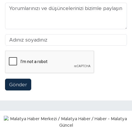
Sinema
Asayiş
Siyaset
Adıyaman
Gönder