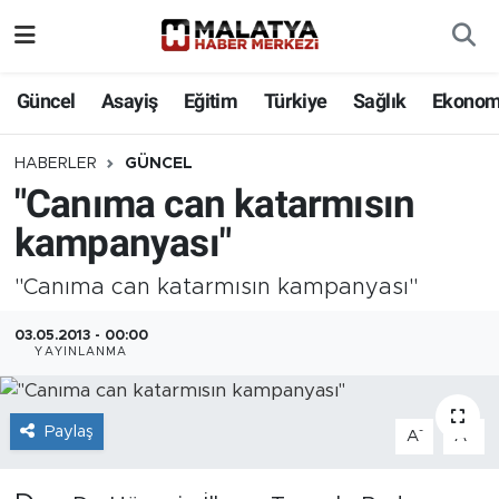
Elazığ
Güncel
Asayiş
Eğitim
Türkiye
Sağlık
Ekonom
Eğitim
HABERLER
GÜNCEL
"Canıma can katarmısın
Türkiye
kampanyası"
Sağlık
"Canıma can katarmısın kampanyası"
Ekonomi
03.05.2013 - 00:00
YAYINLANMA
Güncel
Kültür
Paylaş
-
+
A
A
Teknoloji