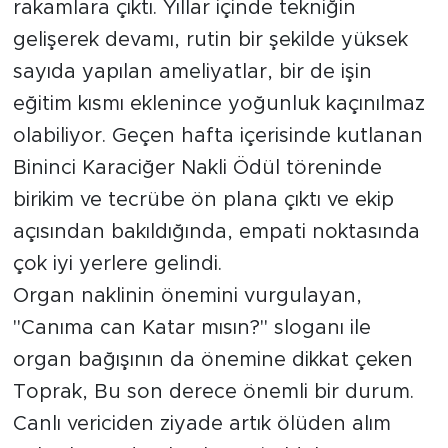
rakamlara çıktı. Yıllar içinde tekniğin
gelişerek devamı, rutin bir şekilde yüksek
Arguvan
sayıda yapılan ameliyatlar, bir de işin
Battalgazi
eğitim kısmı eklenince yoğunluk kaçınılmaz
olabiliyor. Geçen hafta içerisinde kutlanan
Darende
Bininci Karaciğer Nakli Ödül töreninde
birikim ve tecrübe ön plana çıktı ve ekip
Doğanşehir
açısından bakıldığında, empati noktasında
Hekimhan
çok iyi yerlere gelindi.
Organ naklinin önemini vurgulayan,
Kale
"Canıma can Katar mısın?" sloganı ile
Pütürge
organ bağışının da önemine dikkat çeken
Toprak, Bu son derece önemli bir durum.
Magazin
Canlı vericiden ziyade artık ölüden alım