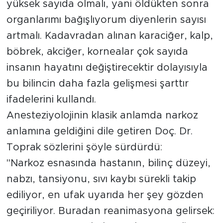
yüksek sayıda olmalı, yani öldükten sonra
Sinema
organlarımı bağışlıyorum diyenlerin sayısı
Asayiş
artmalı. Kadavradan alınan karaciğer, kalp,
böbrek, akciğer, kornealar çok sayıda
Siyaset
insanın hayatını değiştirecektir dolayısıyla
Adıyaman
bu bilincin daha fazla gelişmesi şarttır
ifadelerini kullandı.
Anesteziyolojinin klasik anlamda narkoz
anlamına geldiğini dile getiren Doç. Dr.
Toprak sözlerini şöyle sürdürdü:
"Narkoz esnasında hastanın, bilinç düzeyi,
nabzı, tansiyonu, sıvı kaybı sürekli takip
ediliyor, en ufak uyarıda her şey gözden
geçiriliyor. Buradan reanimasyona gelirsek: