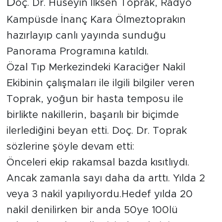
D
oç. Dr. Hüseyin İlksen Toprak, Radyo
İş İlanları
Kampüsde İnanç Kara Ölmeztoprakın
hazırlayıp canlı yayında sunduğu
Dünya
Panorama Programına katıldı.
Özal Tıp Merkezindeki Karaciğer Nakil
Spor
Ekibinin çalışmaları ile ilgili bilgiler veren
Yazıhan
Toprak, yoğun bir hasta temposu ile
birlikte nakillerin, başarılı bir biçimde
Kuluncak
ilerlediğini beyan etti. Doç. Dr. Toprak
Yeşilyurt
sözlerine şöyle devam etti:
Önceleri ekip rakamsal bazda kısıtlıydı.
Akçadağ
Ancak zamanla sayı daha da arttı. Yılda 2
veya 3 nakil yapılıyordu.Hedef yılda 20
Doğanyol
nakil denilirken bir anda 50ye 100lü
Arapgir