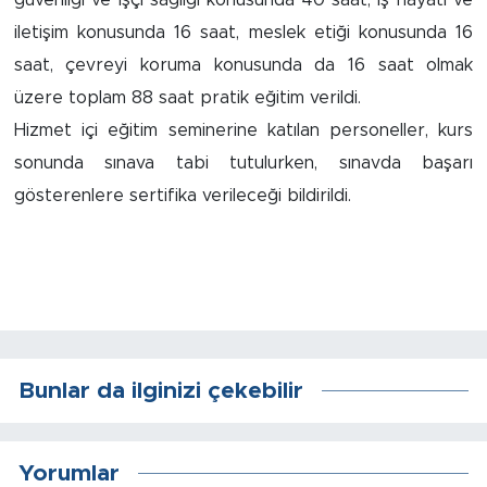
iletişim konusunda 16 saat, meslek etiği konusunda 16
Arguvan
saat, çevreyi koruma konusunda da 16 saat olmak
üzere toplam 88 saat pratik eğitim verildi.
Battalgazi
Hizmet içi eğitim seminerine katılan personeller, kurs
Darende
sonunda sınava tabi tutulurken, sınavda başarı
gösterenlere sertifika verileceği bildirildi.
Doğanşehir
Hekimhan
Kale
Pütürge
Bunlar da ilginizi çekebilir
Magazin
Yorumlar