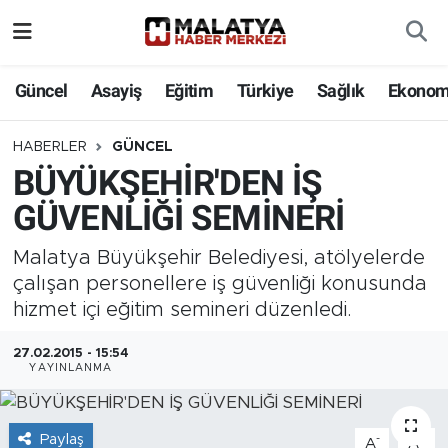
Elazığ
Güncel
Asayiş
Eğitim
Türkiye
Sağlık
Ekonom
Eğitim
HABERLER
GÜNCEL
BÜYÜKŞEHİR'DEN İŞ
Türkiye
GÜVENLİĞİ SEMİNERİ
Sağlık
Malatya Büyükşehir Belediyesi, atölyelerde
Ekonomi
çalışan personellere iş güvenliği konusunda
hizmet içi eğitim semineri düzenledi.
Güncel
27.02.2015 - 15:54
YAYINLANMA
Kültür
Teknoloji
Paylaş
-
+
A
A