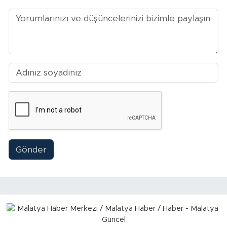
Sinema
Asayiş
Siyaset
Adıyaman
Gönder