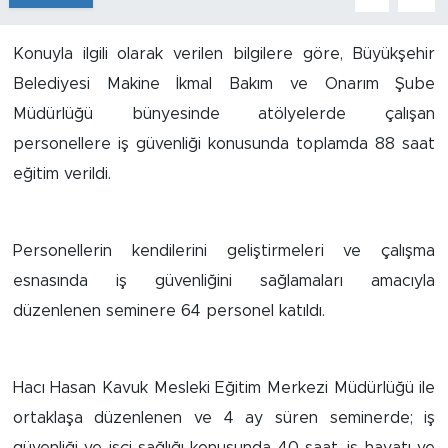
İş İlanları
Konuyla ilgili olarak verilen bilgilere göre, Büyükşehir
Belediyesi Makine İkmal Bakım ve Onarım Şube
Dünya
Müdürlüğü bünyesinde atölyelerde çalışan
Spor
personellere iş güvenliği konusunda toplamda 88 saat
eğitim verildi.
Yazıhan
Kuluncak
Personellerin kendilerini geliştirmeleri ve çalışma
esnasında iş güvenliğini sağlamaları amacıyla
Yeşilyurt
düzenlenen seminere 64 personel katıldı.
Akçadağ
Hacı Hasan Kavuk Mesleki Eğitim Merkezi Müdürlüğü ile
Doğanyol
ortaklaşa düzenlenen ve 4 ay süren seminerde; iş
Arapgir
güvenliği ve işçi sağlığı konusunda 40 saat, iş hayatı ve