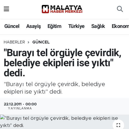
Elazığ
Güncel
Asayiş
Eğitim
Türkiye
Sağlık
Ekonom
Eğitim
HABERLER
GÜNCEL
"Burayı tel örgüyle çevirdik,
Türkiye
belediye ekipleri ise yıktı"
Sağlık
dedi.
Ekonomi
"Burayı tel örgüyle çevirdik, belediye
ekipleri ise yıktı" dedi.
Güncel
22.12.2011 - 00:00
YAYINLANMA
Kültür
Teknoloji