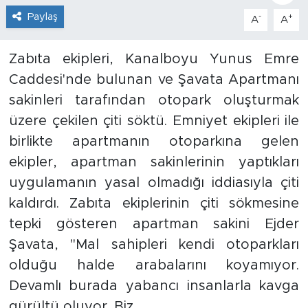
Paylaş
-
+
A
A
İş İlanları
Zabıta ekipleri, Kanalboyu Yunus Emre
Dünya
Caddesi'nde bulunan ve Şavata Apartmanı
Spor
sakinleri tarafından otopark oluşturmak
üzere çekilen çiti söktü. Emniyet ekipleri ile
Yazıhan
birlikte apartmanın otoparkına gelen
ekipler, apartman sakinlerinin yaptıkları
Kuluncak
uygulamanın yasal olmadığı iddiasıyla çiti
Yeşilyurt
kaldırdı. Zabıta ekiplerinin çiti sökmesine
tepki gösteren apartman sakini Ejder
Akçadağ
Şavata, "Mal sahipleri kendi otoparkları
olduğu halde arabalarını koyamıyor.
Doğanyol
Devamlı burada yabancı insanlarla kavga
Arapgir
gürültü oluyor. Biz