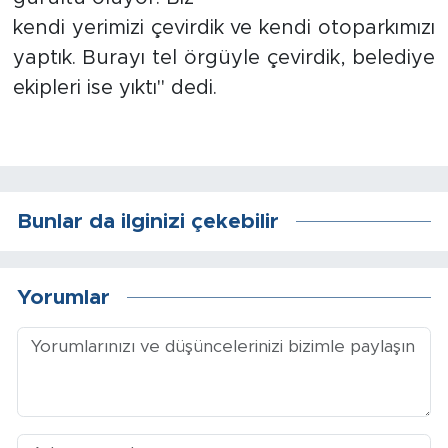
kendi yerimizi çevirdik ve kendi otoparkımızı
Arguvan
yaptık. Burayı tel örgüyle çevirdik, belediye
ekipleri ise yıktı" dedi.
Battalgazi
Darende
Doğanşehir
Bunlar da ilginizi çekebilir
Hekimhan
Yorumlar
Kale
Pütürge
Magazin