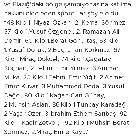
ve Elazığ’daki bölge şampiyonasına katılma
hakkını elde eden sporcular şöyle oldu:
Arguvan
“48 Kilo 1. Niyazi Özkan, 2. Kemal Sönmez,
Battalgazi
57 Kilo 1.Yusuf Özgenel, 2. Ramazan Ali
Demir, 60 Kilo 1.Berat Gönültaş, 63 Kilo
Darende
1.Yusuf Doruk, 2.Buğrahan Korkmaz, 67
Kilo 1.Miraç Dokcel, 74 Kilo 1.Çağatay
Doğanşehir
Koçhan, 2.Fehmi Emir Yılmaz, 3.Ammar
Hekimhan
Muka, 75 Kilo 1.Fehmi Emir Yiğit, 2.Ahmet
Emre Kuvar, 3.Muhammed Deda, 3.Yusuf
Kale
Dağcı, 80 Kilo 1.Kağan Can Günay,
2.Muhsin Aslan, 86.Kilo 1.Tuncay Karadağ,
Pütürge
2.Yaşar Özer, 3.İbrahim Ethem Sarıbaş, 92
Kilo 1. Kadir Zetveli, +92 Kilo 1.Muhsin Berat
Magazin
Sönmez, 2.Miraç Emre Kaya."