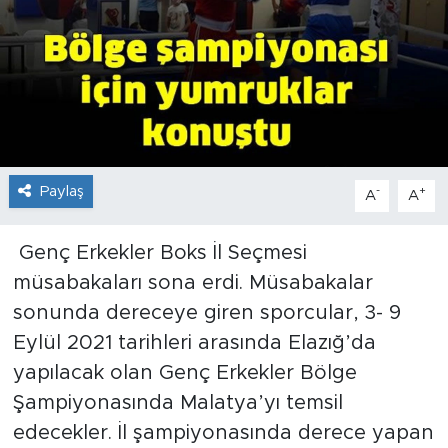
İş İlanları
Dünya
Spor
Yazıhan
Paylaş
-
+
A
A
Kuluncak
Genç Erkekler Boks İl Seçmesi
müsabakaları sona erdi. Müsabakalar
Yeşilyurt
sonunda dereceye giren sporcular, 3- 9
Eylül 2021 tarihleri arasında Elazığ’da
Akçadağ
yapılacak olan Genç Erkekler Bölge
Doğanyol
Şampiyonasında Malatya’yı temsil
edecekler. İl şampiyonasında derece yapan
Arapgir