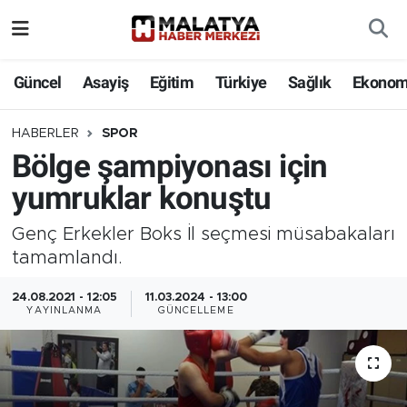
Elazığ
Güncel
Asayiş
Eğitim
Türkiye
Sağlık
Ekonom
Eğitim
HABERLER
SPOR
Bölge şampiyonası için
Türkiye
yumruklar konuştu
Sağlık
Genç Erkekler Boks İl seçmesi müsabakaları
Ekonomi
tamamlandı.
24.08.2021 - 12:05
11.03.2024 - 13:00
Güncel
YAYINLANMA
GÜNCELLEME
Kültür
Teknoloji