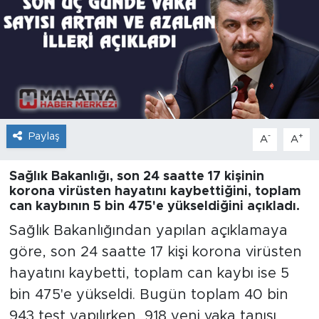
İş İlanları
Dünya
Spor
Yazıhan
Paylaş
-
+
A
A
Kuluncak
Sağlık Bakanlığı, son 24 saatte 17 kişinin
korona virüsten hayatını kaybettiğini, toplam
can kaybının 5 bin 475'e yükseldiğini açıkladı.
Yeşilyurt
Sağlık Bakanlığından yapılan açıklamaya
Akçadağ
göre, son 24 saatte 17 kişi korona virüsten
hayatını kaybetti, toplam can kaybı ise 5
Doğanyol
bin 475'e yükseldi. Bugün toplam 40 bin
943 test yapılırken, 918 yeni vaka tanısı
Arapgir