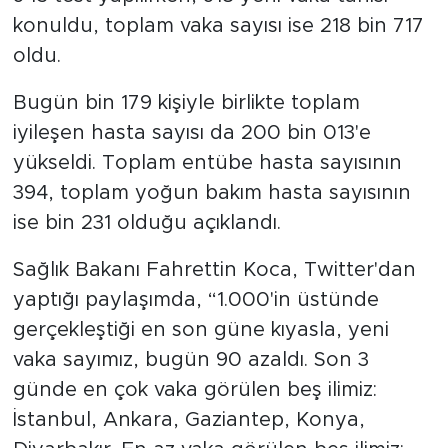
konuldu, toplam vaka sayısı ise 218 bin 717
Arguvan
oldu.
Battalgazi
Bugün bin 179 kişiyle birlikte toplam
iyileşen hasta sayısı da 200 bin 013'e
Darende
yükseldi. Toplam entübe hasta sayısının
394, toplam yoğun bakım hasta sayısının
Doğanşehir
ise bin 231 olduğu açıklandı.
Hekimhan
Sağlık Bakanı Fahrettin Koca, Twitter'dan
yaptığı paylaşımda, “1.000'in üstünde
Kale
gerçekleştiği en son güne kıyasla, yeni
Pütürge
vaka sayımız, bugün 90 azaldı. Son 3
günde en çok vaka görülen beş ilimiz:
Magazin
İstanbul, Ankara, Gaziantep, Konya,