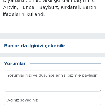
Diyarbakır. En az vaka görülen beş ilimiz:
Sinema
Artvin, Tunceli, Bayburt, Kırklareli, Bartın”
Asayiş
ifadelerini kullandı.
Siyaset
Adıyaman
Bunlar da ilginizi çekebilir
Yorumlar