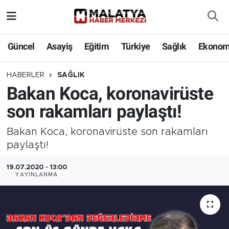
Elazığ
Güncel
Asayiş
Eğitim
Türkiye
Sağlık
Ekonom
Eğitim
HABERLER
SAĞLIK
Bakan Koca, koronavirüste
Türkiye
son rakamları paylaştı!
Sağlık
Bakan Koca, koronavirüste son rakamları
Ekonomi
paylaştı!
19.07.2020 - 13:00
Güncel
YAYINLANMA
Kültür
Teknoloji