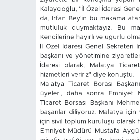
Kalaycıoğlu, "İl Özel İdaresi Gen
İş İlanları
da, İrfan Bey'in bu makama atan
Dünya
mutluluk duymaktayız. Bu ma
Kendilerine hayırlı ve uğurlu olm
Spor
İl Özel İdaresi Genel Sekreteri 
başkanı ve yönetimine ziyaretle
Yazıhan
İdaresi olarak, Malatya Ticaret
hizmetleri veririz" diye konuştu.
Kuluncak
Malatya Ticaret Borası Başkan
Yeşilyurt
üyeleri, daha sonra Emniyet 
Ticaret Borsası Başkanı Mehmet 
Akçadağ
başarılar diliyoruz. Malatya içi
için sivil toplum kuruluşu olarak
Doğanyol
Emniyet Müdürü Mustafa Aygün 
Arapgir