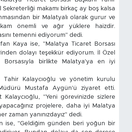
el Sekreterliği makamı birkaç ay boş kalsa
masından bir Malatyalı olarak gurur ve
kam önemli ve ağır yüklere haizdir.
asını temenni ediyorum" dedi.
İrfan Kaya ise, "Malatya Ticaret Borsası
rinden dolayı teşekkür ediyorum. İl Özel
 Borsasıyla birlikte Malatya'ya en iyi
ı Tahir Kalaycıoğlu ve yönetim kurulu
Müdürü Mustafa Aygün'ü ziyaret etti.
Kalaycıoğlu, "Yeni görevinizde sizlere
n yapacağınız projelere, daha iyi Malatya
 her zaman yanınızdayız" dedi.
ise, "Geldiğim günden beri yoğun bir