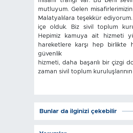
misafir trafiği var. Bu beni se
mutluyum. Gelen misafirlerimizin
Arguvan
Malatyalılara teşekkür ediyorum. 
içe olduk. Biz sivil toplum kurul
Battalgazi
Hepimiz kamuya ait hizmeti y
Darende
hareketlere karşı hep birlikte 
güvenlik
Doğanşehir
hizmeti, daha başarılı bir çizgi
zaman sivil toplum kuruluşlarının
Hekimhan
Kale
Pütürge
Bunlar da ilginizi çekebilir
Magazin