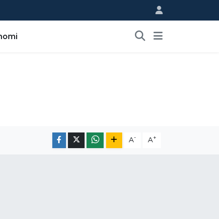
nomi
-
+
A
A