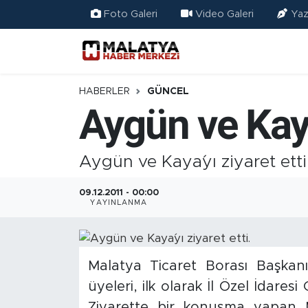
Foto Galeri
Video Galeri
Yaz
Elazığ
Eğitim
HABERLER
GÜNCEL
Aygün ve Kaya´
Türkiye
Sağlık
Aygün ve Kaya´yı ziyaret etti
Ekonomi
09.12.2011 - 00:00
YAYINLANMA
Güncel
Kültür
Malatya Ticaret Borası Başkan
üyeleri, ilk olarak İl Özel İdaresi
Teknoloji
Ziyarette bir konuşma yapan M