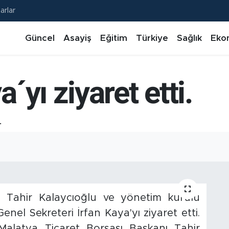
arlar
Güncel
Asayiş
Eğitim
Türkiye
Sağlık
Eko
yı ziyaret etti.
.
ı Tahir Kalaycıoğlu ve yönetim kurulu
 Genel Sekreteri İrfan Kaya'yı ziyaret etti.
alatya Ticaret Borsası Başkanı Tahir