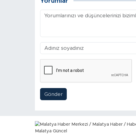
Yorumlar
Sinema
Asayiş
Siyaset
Adıyaman
Gönder