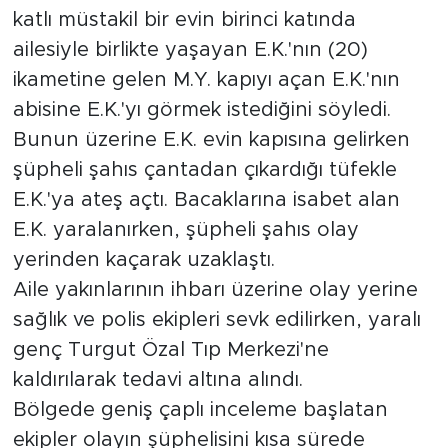
katlı müstakil bir evin birinci katında
Arguvan
ailesiyle birlikte yaşayan E.K.'nın (20)
ikametine gelen M.Y. kapıyı açan E.K.'nın
Battalgazi
abisine E.K.'yı görmek istediğini söyledi.
Bunun üzerine E.K. evin kapısına gelirken
Darende
şüpheli şahıs çantadan çıkardığı tüfekle
E.K.'ya ateş açtı. Bacaklarına isabet alan
Doğanşehir
E.K. yaralanırken, şüpheli şahıs olay
Hekimhan
yerinden kaçarak uzaklaştı.
Aile yakınlarının ihbarı üzerine olay yerine
Kale
sağlık ve polis ekipleri sevk edilirken, yaralı
genç Turgut Özal Tıp Merkezi'ne
Pütürge
kaldırılarak tedavi altına alındı.
Magazin
Bölgede geniş çaplı inceleme başlatan
ekipler olayın şüphelisini kısa sürede