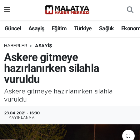
Elazığ
Güncel
Asayiş
Eğitim
Türkiye
Sağlık
Ekonom
Eğitim
HABERLER
ASAYIŞ
Askere gitmeye
Türkiye
hazırlanırken silahla
Sağlık
vuruldu
Ekonomi
Askere gitmeye hazırlanırken silahla
vuruldu
Güncel
23.04.2021 - 16:30
YAYINLANMA
Kültür
Teknoloji