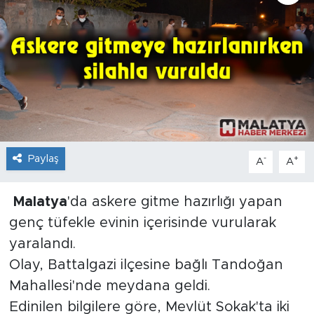
İş İlanları
Dünya
Spor
Yazıhan
Paylaş
-
+
A
A
Kuluncak
Malatya
'da askere gitme hazırlığı yapan
Yeşilyurt
genç tüfekle evinin içerisinde vurularak
Akçadağ
yaralandı.
Olay, Battalgazi ilçesine bağlı Tandoğan
Doğanyol
Mahallesi'nde meydana geldi.
Edinilen bilgilere göre, Mevlüt Sokak'ta iki
Arapgir