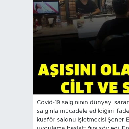
İş İlanları
Dünya
Spor
Yazıhan
Kuluncak
Yeşilyurt
Akçadağ
Covid-19 salgınının dünyayı saran 
salgınla mücadele edildiğini ifad
Doğanyol
kuaför salonu işletmecisi Şener E
Arapgir
uygulama başlattığını söyledi. Er