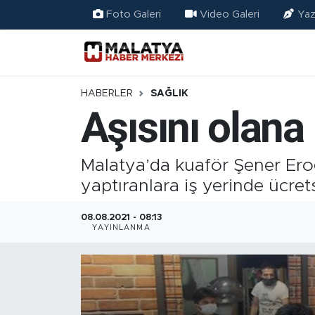
Foto Galeri
Video Galeri
Yaz
Elazığ
Eğitim
HABERLER
SAĞLIK
Aşısını olana 
Türkiye
Sağlık
Malatya’da kuaför Şener Eroğl
yaptıranlara iş yerinde ücret
Ekonomi
08.08.2021 - 08:13
YAYINLANMA
Güncel
Kültür
Teknoloji