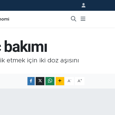
nomi
ç bakımı
 etmek için iki doz aşısını
-
+
A
A