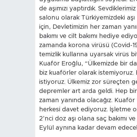
de aşımızı yaptırdık. Sevdiklerimiz 
Arguvan
salonu olarak Türkiyemizdeki aş
için, Devletimizin her zaman yanı
Battalgazi
bakımı ve cilt bakımı hediye ediyo
zamanda korona virüsü (Covid-1
Darende
temizlik kullarına uyarsak virüs bit
Doğanşehir
Kuaför Eroğlu, “Ülkemizde bir da
biz kuaförler olarak istemiyoruz. 
Hekimhan
istiyoruz. Ülkemiz zor süreçten g
depremler art arda geldi. Hep birl
Kale
zaman yanında olacağız. Kuaför 
Pütürge
herkesi davet ediyoruz. İşletme 
2’nci doz aşı olana saç bakımı v
Magazin
Eylül aynına kadar devam edecek