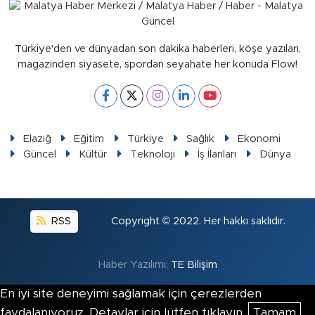
Sinema
Asayiş
Türkiye'den ve dünyadan son dakika haberleri, köşe yazıları,
magazinden siyasete, spordan seyahate her konuda Flow!
Siyaset
Adıyaman
Elazığ
Eğitim
Türkiye
Sağlık
Ekonomi
Güncel
Kültür
Teknoloji
İş İlanları
Dünya
RSS
Copyright © 2022. Her hakkı saklıdır.
Haber Yazılımı:
TE Bilişim
En iyi site deneyimi sağlamak için çerezlerden
faydalanıyoruz. Detaylar için lütfen tıklayın.
Tamam