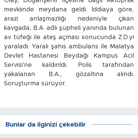
Olay, Doğanşehir ilçesine bağlı Aktoprak
mevkiinde meydana geldi. İddiaya göre,
İş İlanları
arazi anlaşmazlığı nedeniyle çıkan
Dünya
kavgada, B.A. adlı şüpheli yanında bulunan
av tüfeği ile ateş açması sonucunda Z.D.yi
Spor
yaraladı. Yaralı şahıs ambulans ile Malatya
Devlet Hastanesi Beydağı Kampus Acil
Yazıhan
Servisi'ne kaldırıldı. Polis tarafından
yakalanan B.A., gözaltına alındı.
Kuluncak
Soruşturma sürüyor.
Yeşilyurt
Akçadağ
Doğanyol
Bunlar da ilginizi çekebilir
Arapgir