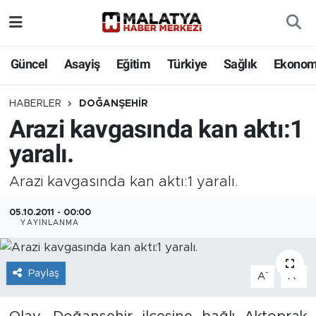
Elazığ
Güncel
Asayiş
Eğitim
Türkiye
Sağlık
Ekonom
Eğitim
HABERLER
DOĞANŞEHIR
Arazi kavgasında kan aktı:1
Türkiye
yaralı.
Sağlık
Arazi kavgasında kan aktı:1 yaralı.
Ekonomi
05.10.2011 - 00:00
YAYINLANMA
Güncel
Kültür
Paylaş
-
+
A
A
Teknoloji