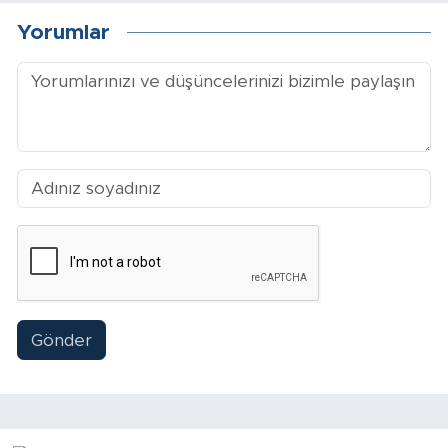
Yorumlar
Arguvan
Battalgazi
Darende
Doğanşehir
Hekimhan
Kale
Gönder
Pütürge
Magazin