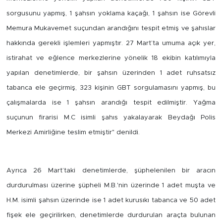
sorgusunu yapmış, 1 şahsın yoklama kaçağı, 1 şahsın ise Görevli
Arguvan
Memura Mukavemet suçundan arandığını tespit etmiş ve şahıslar
hakkında gerekli işlemleri yapmıştır. 27 Mart’ta umuma açık yer,
Battalgazi
istirahat ve eğlence merkezlerine yönelik 18 ekibin katılımıyla
Darende
yapılan denetimlerde, bir şahsın üzerinden 1 adet ruhsatsız
tabanca ele geçirmiş, 323 kişinin GBT sorgulamasını yapmış, bu
Doğanşehir
çalışmalarda ise 1 şahsın arandığı tespit edilmiştir. Yağma
suçunun firarisi M.C isimli şahıs yakalayarak Beydağı Polis
Hekimhan
Merkezi Amirliğine teslim etmiştir" denildi.
Kale
Ayrıca 26 Mart’taki denetimlerde, şüphelenilen bir aracın
Pütürge
durdurulması üzerine şüpheli M.B.'nin üzerinde 1 adet muşta ve
Magazin
H.M. isimli şahsın üzerinde ise 1 adet kurusıkı tabanca ve 50 adet
fişek ele geçirilirken, denetimlerde durdurulan araçta bulunan