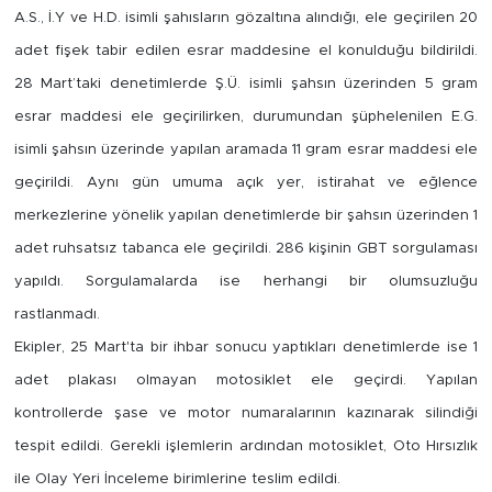
Sinema
A.S., İ.Y ve H.D. isimli şahısların gözaltına alındığı, ele geçirilen 20
adet fişek tabir edilen esrar maddesine el konulduğu bildirildi.
Asayiş
28 Mart’taki denetimlerde Ş.Ü. isimli şahsın üzerinden 5 gram
esrar maddesi ele geçirilirken, durumundan şüphelenilen E.G.
Siyaset
isimli şahsın üzerinde yapılan aramada 11 gram esrar maddesi ele
Adıyaman
geçirildi. Aynı gün umuma açık yer, istirahat ve eğlence
merkezlerine yönelik yapılan denetimlerde bir şahsın üzerinden 1
adet ruhsatsız tabanca ele geçirildi. 286 kişinin GBT sorgulaması
yapıldı. Sorgulamalarda ise herhangi bir olumsuzluğu
rastlanmadı.
Ekipler, 25 Mart'ta bir ihbar sonucu yaptıkları denetimlerde ise 1
adet plakası olmayan motosiklet ele geçirdi. Yapılan
kontrollerde şase ve motor numaralarının kazınarak silindiği
tespit edildi. Gerekli işlemlerin ardından motosiklet, Oto Hırsızlık
ile Olay Yeri İnceleme birimlerine teslim edildi.