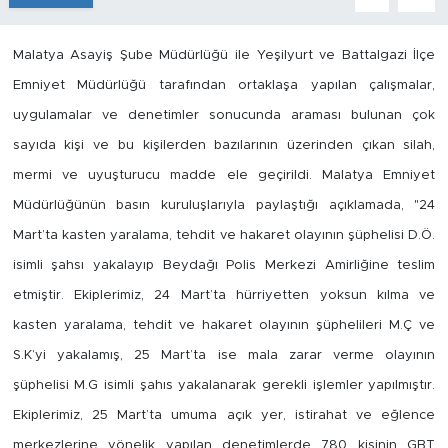
İş İlanları
Malatya Asayiş Şube Müdürlüğü ile Yeşilyurt ve Battalgazi İlçe
Dünya
Emniyet Müdürlüğü tarafından ortaklaşa yapılan çalışmalar,
uygulamalar ve denetimler sonucunda araması bulunan çok
Spor
sayıda kişi ve bu kişilerden bazılarının üzerinden çıkan silah,
mermi ve uyuşturucu madde ele geçirildi. Malatya Emniyet
Yazıhan
Müdürlüğünün basın kuruluşlarıyla paylaştığı açıklamada, "24
Mart’ta kasten yaralama, tehdit ve hakaret olayının şüphelisi D.Ö.
Kuluncak
isimli şahsı yakalayıp Beydağı Polis Merkezi Amirliğine teslim
Yeşilyurt
etmiştir. Ekiplerimiz, 24 Mart’ta hürriyetten yoksun kılma ve
kasten yaralama, tehdit ve hakaret olayının şüphelileri M.Ç ve
Akçadağ
S.K’yi yakalamış, 25 Mart’ta ise mala zarar verme olayının
şüphelisi M.G isimli şahıs yakalanarak gerekli işlemler yapılmıştır.
Doğanyol
Ekiplerimiz, 25 Mart’ta umuma açık yer, istirahat ve eğlence
Arapgir
merkezlerine yönelik yapılan denetimlerde 780 kişinin GBT