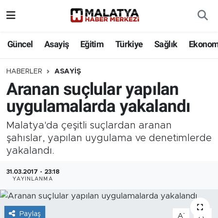
Elazığ
Güncel
Asayiş
Eğitim
Türkiye
Sağlık
Ekonom
Eğitim
HABERLER
ASAYIŞ
Aranan suçlular yapılan
Türkiye
uygulamalarda yakalandı
Sağlık
Malatya'da çeşitli suçlardan aranan
Ekonomi
şahıslar, yapılan uygulama ve denetimlerde
yakalandı.
Güncel
31.03.2017 - 23:18
YAYINLANMA
Kültür
Teknoloji
Paylaş
-
+
A
A