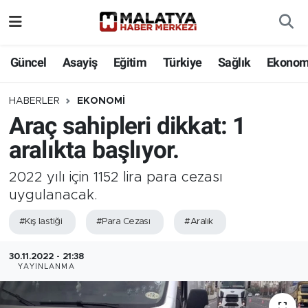
Elazığ
Güncel
Asayiş
Eğitim
Türkiye
Sağlık
Ekonom
Eğitim
HABERLER
EKONOMI
Araç sahipleri dikkat: 1
Türkiye
aralıkta başlıyor.
Sağlık
2022 yılı için 1152 lira para cezası
Ekonomi
uygulanacak.
#Kış lastiği
#Para Cezası
#Aralık
Güncel
30.11.2022 - 21:38
Kültür
YAYINLANMA
Teknoloji