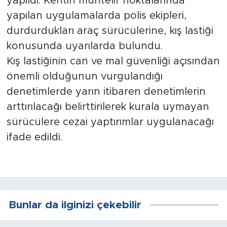
yapıldı. Kentin muhtelif noktalarında
yapılan uygulamalarda polis ekipleri,
Arguvan
durdurdukları araç sürücülerine, kış lastiği
konusunda uyarılarda bulundu.
Battalgazi
Kış lastiğinin can ve mal güvenliği açısından
Darende
önemli olduğunun vurgulandığı
denetimlerde yarın itibaren denetimlerin
Doğanşehir
arttırılacağı belirttirilerek kurala uymayan
sürücülere cezai yaptırımlar uygulanacağı
Hekimhan
ifade edildi.
Kale
Pütürge
Bunlar da ilginizi çekebilir
Magazin