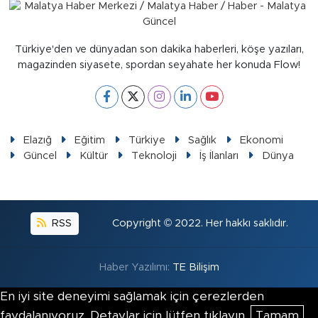
Türkiye'den ve dünyadan son dakika haberleri, köşe yazıları,
magazinden siyasete, spordan seyahate her konuda Flow!
Elazığ
Eğitim
Türkiye
Sağlık
Ekonomi
Güncel
Kültür
Teknoloji
İş İlanları
Dünya
RSS
Copyright © 2022. Her hakkı saklıdır.
Haber Yazılımı:
TE Bilişim
En iyi site deneyimi sağlamak için çerezlerden
faydalanıyoruz. Detaylar için lütfen tıklayın.
Tamam