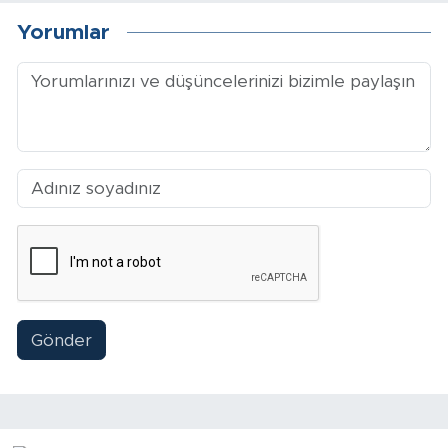
Sinema
Yorumlar
Asayiş
Siyaset
Adıyaman
Gönder