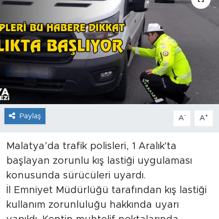
İş İlanları
Dünya
Spor
Yazıhan
Paylaş
Kuluncak
-
+
A
A
Yeşilyurt
Malatya’da trafik polisleri, 1 Aralık'ta
başlayan zorunlu kış lastiği uygulaması
Akçadağ
konusunda sürücüleri uyardı.
İl Emniyet Müdürlüğü tarafından kış lastiği
Doğanyol
kullanım zorunluluğu hakkında uyarı
Arapgir