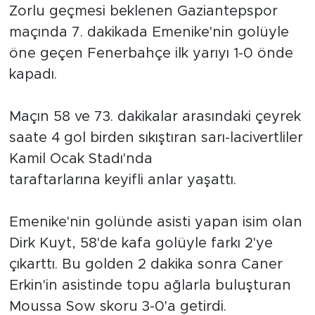
Zorlu geçmesi beklenen Gaziantepspor
maçında 7. dakikada Emenike'nin golüyle
Arguvan
öne geçen Fenerbahçe ilk yarıyı 1-0 önde
Battalgazi
kapadı.
Darende
Maçın 58 ve 73. dakikalar arasındaki çeyrek
saate 4 gol birden sıkıştıran sarı-lacivertliler
Doğanşehir
Kamil Ocak Stadı'nda
Hekimhan
taraftarlarına
keyifli
anlar yaşattı.
Kale
Emenike'nin golünde asisti yapan isim olan
Dirk Kuyt, 58'de kafa golüyle farkı 2'ye
Pütürge
çıkarttı. Bu golden 2 dakika sonra Caner
Magazin
Erkin'in asistinde topu ağlarla buluşturan
Moussa Sow skoru 3-0'a getirdi.