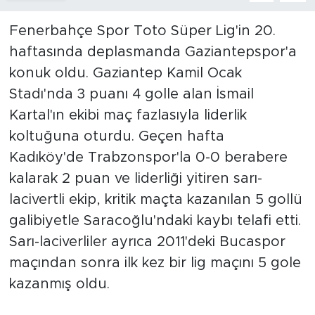
İş İlanları
Fenerbahçe
Spor
Toto Süper Lig'in 20.
haftasında deplasmanda
Gaziantepspor
'a
Dünya
konuk oldu. Gaziantep Kamil Ocak
Stadı'nda 3 puanı 4 golle alan İsmail
Spor
Kartal'ın ekibi maç fazlasıyla liderlik
Yazıhan
koltuğuna oturdu. Geçen hafta
Kadıköy'de
Trabzonspor
'la 0-0 berabere
Kuluncak
kalarak 2 puan ve liderliği yitiren sarı-
lacivertli ekip, kritik maçta kazanılan 5 gollü
Yeşilyurt
galibiyetle Saracoğlu'ndaki kaybı telafi etti.
Akçadağ
Sarı-laciverliler ayrıca 2011'deki Bucaspor
maçından sonra ilk kez bir lig maçını 5 gole
Doğanyol
kazanmış oldu.
Arapgir