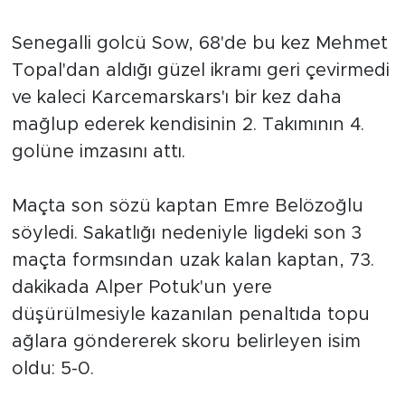
Sinema
Senegalli golcü Sow, 68'de bu kez Mehmet
Asayiş
Topal'dan aldığı güzel ikramı geri çevirmedi
ve kaleci Karcemarskars'ı bir kez daha
Siyaset
mağlup ederek kendisinin 2. Takımının 4.
Adıyaman
golüne imzasını attı.
Maçta son sözü kaptan Emre Belözoğlu
söyledi. Sakatlığı nedeniyle ligdeki son 3
maçta formsından uzak kalan kaptan, 73.
dakikada Alper Potuk'un yere
düşürülmesiyle kazanılan penaltıda topu
ağlara göndererek skoru belirleyen isim
oldu: 5-0.