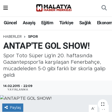
Elazığ
Güncel
Asayiş
Eğitim
Türkiye
Sağlık
Ekonom
Eğitim
HABERLER
SPOR
ANTAP'TE GOL SHOW!
Türkiye
Spor Toto Süper Lig'in 20. haftasında
Sağlık
Gaziantepspor'la karşılaşan Fenerbahçe,
mücadeleden 5-0 gibi farklı bir skorla galip
Ekonomi
geldi
Güncel
14.02.2015 - 22:09
YAYINLANMA
Kültür
Paylaş
Teknoloji
-
+
A
A