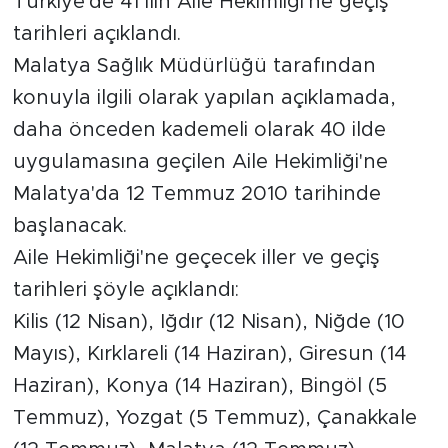
Türkiye'de 41 ilin Aile Hekimliği'ne geçiş
tarihleri açıklandı.
İş İlanları
Malatya Sağlık Müdürlüğü tarafından
Dünya
konuyla ilgili olarak yapılan açıklamada,
daha önceden kademeli olarak 40 ilde
Spor
uygulamasına geçilen Aile Hekimliği'ne
Yazıhan
Malatya'da 12 Temmuz 2010 tarihinde
başlanacak.
Kuluncak
Aile Hekimliği'ne geçecek iller ve geçiş
tarihleri şöyle açıklandı:
Yeşilyurt
Kilis (12 Nisan), Iğdır (12 Nisan), Niğde (10
Akçadağ
Mayıs), Kırklareli (14 Haziran), Giresun (14
Haziran), Konya (14 Haziran), Bingöl (5
Doğanyol
Temmuz), Yozgat (5 Temmuz), Çanakkale
Arapgir