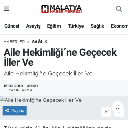
Elazığ
Güncel
Asayiş
Eğitim
Türkiye
Sağlık
Ekonom
Eğitim
HABERLER
SAĞLIK
Aile Hekimliği´ne Geçecek
Türkiye
İller Ve
Sağlık
Aile Hekimliği´ne Geçecek İller Ve
Ekonomi
16.02.2010 - 00:00
YAYINLANMA
Güncel
Kültür
Paylaş
-
+
A
A
Teknoloji