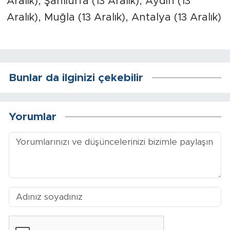
Aralık), Şanlıurfa (13 Aralık), Aydın (13
Sinema
Aralık), Muğla (13 Aralık), Antalya (13 Aralık)
Asayiş
Siyaset
Bunlar da ilginizi çekebilir
Adıyaman
Yorumlar