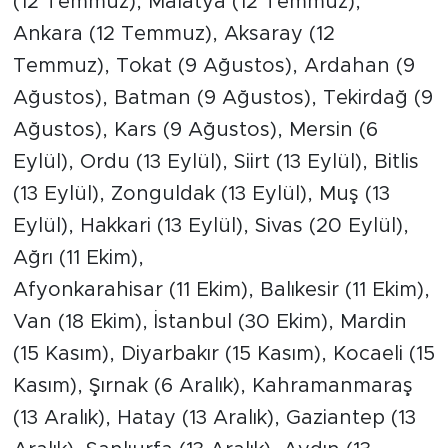
(12 Temmuz), Malatya (12 Temmuz),
Ankara (12 Temmuz), Aksaray (12
Arguvan
Temmuz), Tokat (9 Ağustos), Ardahan (9
Ağustos), Batman (9 Ağustos), Tekirdağ (9
Battalgazi
Ağustos), Kars (9 Ağustos), Mersin (6
Darende
Eylül), Ordu (13 Eylül), Siirt (13 Eylül), Bitlis
(13 Eylül), Zonguldak (13 Eylül), Muş (13
Doğanşehir
Eylül), Hakkari (13 Eylül), Sivas (20 Eylül),
Hekimhan
Ağrı (11 Ekim),
Afyonkarahisar (11 Ekim), Balıkesir (11 Ekim),
Kale
Van (18 Ekim), İstanbul (30 Ekim), Mardin
(15 Kasım), Diyarbakır (15 Kasım), Kocaeli (15
Pütürge
Kasım), Şırnak (6 Aralık), Kahramanmaraş
Magazin
(13 Aralık), Hatay (13 Aralık), Gaziantep (13