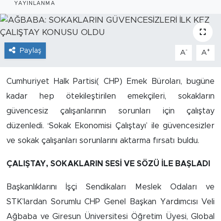
YAYINLANMA
İş İlanları
Dünya
Paylaş
-
+
A
A
Spor
Cumhuriyet Halk Partisi( CHP) Emek Büroları, bugüne
Yazıhan
kadar hep ötekileştirilen emekçileri, sokakların
güvencesiz çalışanlarının sorunları için çalıştay
Kuluncak
düzenledi. ‘Sokak Ekonomisi Çalıştayı’ ile güvencesizler
ve sokak çalışanları sorunlarını aktarma fırsatı buldu.
Yeşilyurt
ÇALIŞTAY, SOKAKLARIN SESİ VE SÖZÜ İLE BAŞLADI
Akçadağ
Başkanlıklarını İşçi Sendikaları Meslek Odaları ve
Doğanyol
STK’lardan Sorumlu CHP Genel Başkan Yardımcısı Veli
Ağbaba ve Giresun Üniversitesi Öğretim Üyesi, Global
Arapgir