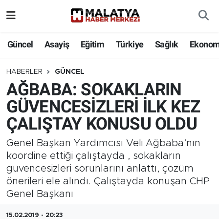
Elazığ
Güncel
Asayiş
Eğitim
Türkiye
Sağlık
Ekonom
Eğitim
HABERLER
GÜNCEL
AĞBABA: SOKAKLARIN
Türkiye
GÜVENCESİZLERİ İLK KEZ
Sağlık
ÇALIŞTAY KONUSU OLDU
Ekonomi
Genel Başkan Yardımcısı Veli Ağbaba’nın
koordine ettiği çalıştayda , sokakların
Güncel
güvencesizleri sorunlarını anlattı, çözüm
önerileri ele alındı. Çalıştayda konuşan CHP
Kültür
Genel Başkanı
Teknoloji
15.02.2019 - 20:23