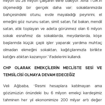
milyon bu 28 milyon çalışanın eline bakıyor. Ama TÜİK’in
ölçemediği bir gerçek daha var; sokaklarımızda
bahçesindeki otunu, evde mayaladığı peynirini, el
emeğini göz nurunu satan, simit satan, fal bakan, mendil
satan, atık toplayan ve adeta görünmez olan 6 milyon
sokak esnafımız da sokaklarda, meydanlarda, köşe
başlarında küçük çaplı işler yaparak yardıma muhtaç
olmadan ekmeğini sokaktan, kağıtçılarımızla birlikte
katığını atıktan kazanıyor.”ifadelerini kullandı.
CHP OLARAK EMEKÇİLERİN MECLİSTE SESİ VE
TEMSİLCİSİ OLMAYA DEVAM EDECEĞİZ
Veli Ağbaba, “Resmi hesaplara katılmayan ama
gözümüzün önündeki bu 6 milyon emekçi kardeşimiz
tahminen her yıl ekonomimize 200 milyar artı değer