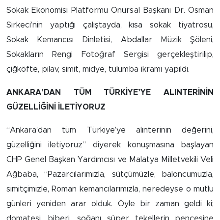
Sokak Ekonomisi Platformu Onursal Başkanı Dr. Osman
Arguvan
Sirkeci’nin yaptığı çalıştayda, kısa sokak tiyatrosu,
Sokak Kemancısı Dinletisi, Abdallar Müzik Şöleni,
Battalgazi
Sokakların Rengi Fotoğraf Sergisi gerçekleştirilip,
çiğköfte, pilav, simit, midye, tulumba ikramı yapıldı.
Darende
ANKARA’DAN TÜM TÜRKİYE’YE ALINTERİNİN
Doğanşehir
GÜZELLİĞİNİ İLETİYORUZ
Hekimhan
“Ankara’dan tüm Türkiye’ye alınterinin değerini,
güzelliğini iletiyoruz” diyerek konuşmasına başlayan
Kale
CHP Genel Başkan Yardımcısı ve Malatya Milletvekili Veli
Pütürge
Ağbaba, “Pazarcılarımızla, sütçümüzle, baloncumuzla,
simitçimizle, Roman kemancılarımızla, neredeyse o mutlu
Magazin
günleri yeniden arar olduk. Öyle bir zaman geldi ki;
domatesi, biberi, soğanı süper tekellerin pençesine