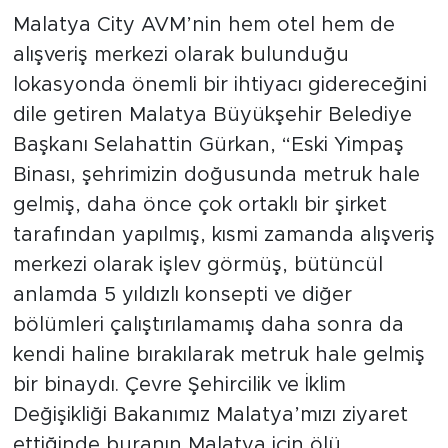
Sinema
Malatya City AVM’nin hem otel hem de
alışveriş merkezi olarak bulunduğu
Asayiş
lokasyonda önemli bir ihtiyacı gidereceğini
Siyaset
dile getiren Malatya Büyükşehir Belediye
Başkanı Selahattin Gürkan, “Eski Yimpaş
Adıyaman
Binası, şehrimizin doğusunda metruk hale
gelmiş, daha önce çok ortaklı bir şirket
tarafından yapılmış, kısmi zamanda alışveriş
merkezi olarak işlev görmüş, bütüncül
anlamda 5 yıldızlı konsepti ve diğer
bölümleri çalıştırılamamış daha sonra da
kendi haline bırakılarak metruk hale gelmiş
bir binaydı. Çevre Şehircilik ve İklim
Değişikliği Bakanımız Malatya’mızı ziyaret
ettiğinde buranın Malatya için ölü