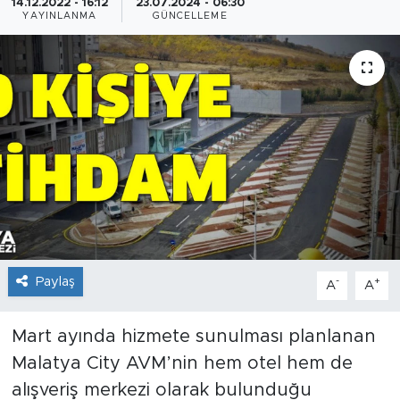
14.12.2022 - 16:12
23.07.2024 - 06:30
YAYINLANMA
GÜNCELLEME
İş İlanları
Dünya
Spor
Yazıhan
Kuluncak
Yeşilyurt
Paylaş
-
+
A
A
Akçadağ
Mart ayında hizmete sunulması planlanan
Doğanyol
Malatya City AVM’nin hem otel hem de
alışveriş merkezi olarak bulunduğu
Arapgir