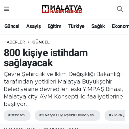
Elazığ
Güncel
Asayiş
Eğitim
Türkiye
Sağlık
Ekonom
Eğitim
HABERLER
GÜNCEL
800 kişiye istihdam
Türkiye
sağlayacak
Sağlık
Çevre Şehircilik ve İklim Değişikliği Bakanlığı
Ekonomi
tarafından yetkileri Malatya Büyükşehir
Belediyesine devredilen eski YİMPAŞ Binası,
Güncel
Malatya city AVM Konsepti ile faaliyetlerine
başlıyor.
Kültür
#İstihdam
#Malatya Büyükşehir Belediyesi
#YİMPAŞ
Teknoloji