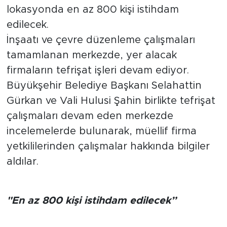
lokasyonda en az 800 kişi istihdam
Arguvan
edilecek.
İnşaatı ve çevre düzenleme çalışmaları
Battalgazi
tamamlanan merkezde, yer alacak
firmaların tefrişat işleri devam ediyor.
Darende
Büyükşehir Belediye Başkanı Selahattin
Gürkan ve Vali Hulusi Şahin birlikte tefrişat
Doğanşehir
çalışmaları devam eden merkezde
Hekimhan
incelemelerde bulunarak, müellif firma
yetkililerinden çalışmalar hakkında bilgiler
Kale
aldılar.
Pütürge
"En az 800 kişi istihdam edilecek”
Magazin