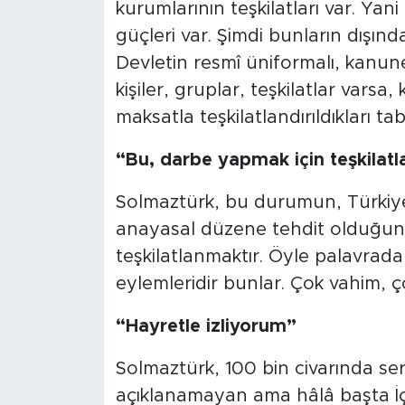
kurumlarının teşkilatları var. Yani
güçleri var. Şimdi bunların dışın
Devletin resmî üniformalı, kanunen
kişiler, gruplar, teşkilatlar varsa
maksatla teşkilatlandırıldıkları tab
“Bu, darbe yapmak için teşkilat
Solmaztürk, bu durumun, Türkiye’
anayasal düzene tehdit olduğun
teşkilatlanmaktır. Öyle palavradan
eylemleridir bunlar. Çok vahim, ç
“Hayretle izliyorum”
Solmaztürk, 100 bin civarında se
açıklanamayan ama hâlâ başta İçi