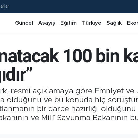
arlar
Güncel
Asayiş
Eğitim
Türkiye
Sağlık
Eko
natacak 100 bin ka
ıdır”
k, resmî açıklamaya göre Emniyet ve 
da olduğunu ve bu konuda hiç soruştur
ilatlanmanın bir darbe hazırlığı olduğunu
Bakanının ve Millî Savunma Bakanının 