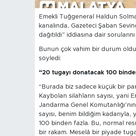
Arguvan
Emekli Tuğgeneral Haldun Solmaz
kanalında, Gazeteci Şaban Sevinç’
Battalgazi
dağıtıldı” iddiasına dair sorularını
Darende
Bunun çok vahim bir durum olduğ
söyledi:
Doğanşehir
“20 tugayı donatacak 100 binden
Hekimhan
“Burada biz sadece küçük bir pa
Kale
Kaybolan silahların sayısı, yan
Jandarma Genel Komutanlığı’nın 
Pütürge
sayısı, benim bildiğim kadarıyla,
Magazin
100 binden fazla. Bu, normal re
bir rakam. Meselâ bir piyade tuga