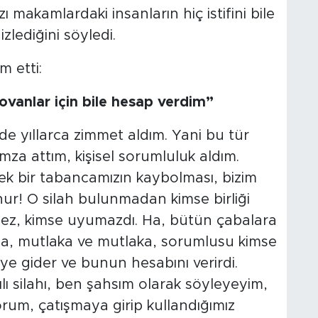
akamlardaki insanların hiç istifini bile
lediğini söyledi.
m etti:
vanlar için bile hesap verdim”
 de yıllarca zimmet aldım. Yani bu tür
imza attım, kişisel sorumluluk aldım.
 tek bir tabancamızın kaybolması, bizim
nur! O silah bulunmadan kimse birliği
tmez, kimse uyumazdı. Ha, bütün çabalara
a, mutlaka ve mutlaka, sorumlusu kimse
e gider ve bunun hesabını verirdi.
ılı silahı, ben şahsım olarak söyleyeyim,
rum, çatışmaya girip kullandığımız