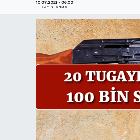
10.07.2021 - 06:00
YAYINLANMA
İş İlanları
Dünya
Spor
Yazıhan
Kuluncak
Yeşilyurt
Akçadağ
Doğanyol
Arapgir