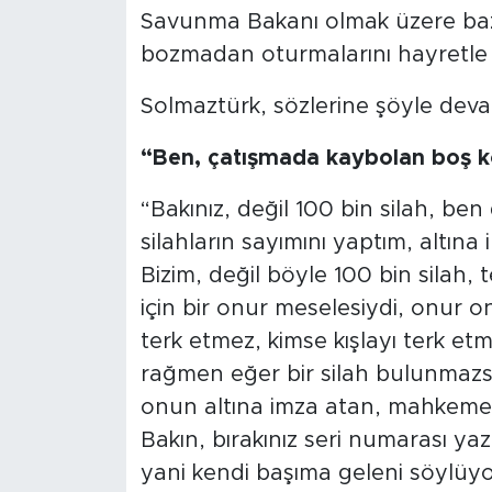
Savunma Bakanı olmak üzere bazı m
bozmadan oturmalarını hayretle iz
Solmaztürk, sözlerine şöyle deva
“Ben, çatışmada kaybolan boş ko
“Bakınız, değil 100 bin silah, ben
silahların sayımını yaptım, altına 
Bizim, değil böyle 100 bin silah,
için bir onur meselesiydi, onur o
terk etmez, kimse kışlayı terk e
rağmen eğer bir silah bulunmazs
onun altına imza atan, mahkemey
Bakın, bırakınız seri numarası yaz
yani kendi başıma geleni söylüyo