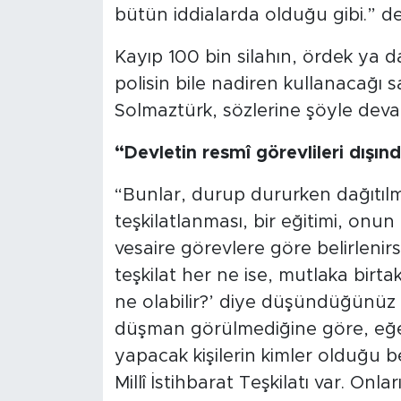
bütün iddialarda olduğu gibi.” de
Kayıp 100 bin silahın, ördek ya d
polisin bile nadiren kullanacağı 
Solmaztürk, sözlerine şöyle deva
“Devletin resmî görevlileri dışın
“Bunlar, durup dururken dağıtılma
teşkilatlanması, bir eğitimi, onun
vesaire görevlere göre belirlenirse
teşkilat her ne ise, mutlaka birt
ne olabilir?’ diye düşündüğünüz z
düşman görülmediğine göre, eğ
yapacak kişilerin kimler olduğu be
Millî İstihbarat Teşkilatı var. Onl