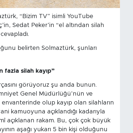
türk, “Bizim TV” isimli YouTube
in, Sedat Peker’in “el altından silah
 cevapladı.
unu belirten Solmaztürk, şunları
 fazla silah kayıp”
rçasını görüyoruz şu anda bunun.
i Emniyet Genel Müdürlüğü’nün ve
envanterinde olup kayıp olan silahların
 yani kamuoyuna açıklandığı kadarıyla
smî açıklanan rakam. Bu, çok çok büyük
yının aşağı yukarı 5 bin kişi olduğunu