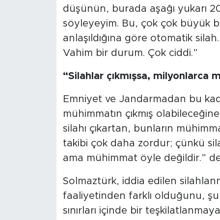
Sinema
düşünün, burada aşağı yukarı 2
söyleyeyim. Bu, çok çok büyük bi
Asayiş
anlaşıldığına göre otomatik silah.
Vahim bir durum. Çok ciddi.”
Siyaset
“Silahlar çıkmışsa, milyonlarca 
Adıyaman
Emniyet ve Jandarmadan bu kadar
mühimmatın çıkmış olabileceğine
silahı çıkartan, bunların mühimm
takibi çok daha zordur; çünkü sila
ama mühimmat öyle değildir.” de
Solmaztürk, iddia edilen silahlan
faaliyetinden farklı olduğunu, ş
sınırları içinde bir teşkilatlanmaya