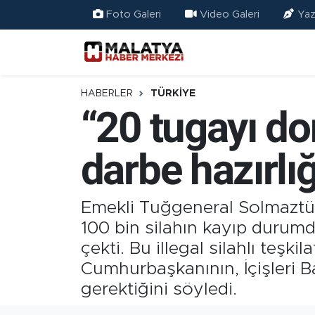
Foto Galeri
Video Galeri
Yaz
Elazığ
Eğitim
HABERLER
TÜRKIYE
“20 tugayı do
Türkiye
darbe hazırlığ
Sağlık
Ekonomi
Emekli Tuğgeneral Solmaztür
100 bin silahın kayıp durum
Güncel
çekti. Bu illegal silahlı teşk
Cumhurbaşkanının, İçişleri 
Kültür
gerektiğini söyledi.
Teknoloji